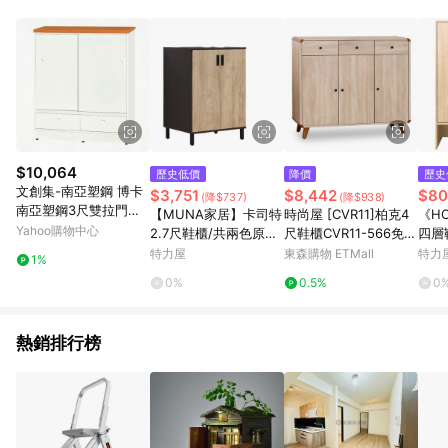
鬆挑選到商品(Simple to choose)、在最短的時間內完成訂購或
結帳流程(Easy to buy)、每次到「特力屋」購物都能得到新的啟
發與靈感(Exciting experience)，同時持續提供消費者居家修繕
最佳解決方案，以創造優質居家環境為首要目標，成為消費者打
造幸福家園時的優先選擇。
$10,064
歷史低價
降價
歷史
文創集-南亞塑鋼 博卡
$3,751
$8,442
$80
(降$737)
(降$938)
南亞塑鋼3尺雙拉門二
【MUNA家居】卡司特
時尚屋 [CVR11]柏克4
《H
抽鞋櫃-90x40.8x103.
Yahoo購物中心
2.7尺鞋櫃/共兩色原切
尺鞋櫃CVR11-566免組
四層
5cm免組
色
裝/免運費/鞋櫃
關櫃
特力屋
東森購物 ETMall
特力
1%
架-
0%
0.5%
0
熱銷排行榜