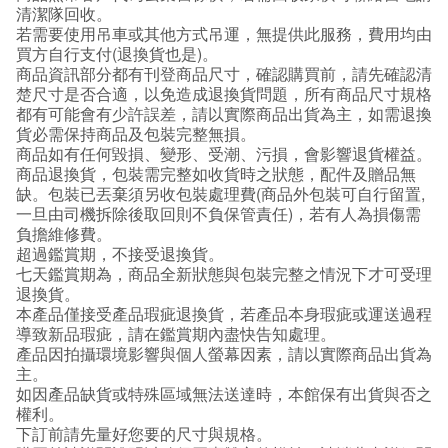
清潔隊回收。
若需要使用吊車或其他方式吊運，無提供此服務，費用均由
買方自行支付(退換貨也是)。
商品資訊部分都有刊登商品尺寸，確認購買前，請先確認清
楚尺寸是否合適，以免造成退換貨問題，所有商品尺寸規格
都有可能會有少許誤差，請以實際商品出貨為主，如需退換
貨必需保持商品及包裝完整無損。
商品如有任何毀損、變形、受潮、污損，會影響退貨權益。
商品退換貨，包裝需完整如收貨時之狀態，配件及贈品無
缺。包裝已丟棄須另收包裝處理費(商品外包裝可自行留置,
一旦由司機拆除後取回則不負保管責任)，若有人為損傷需
負擔維修費。
超過鑑賞期，不接受退換貨。
七天鑑賞期為，商品全新狀態與包裝完整之情況下才可受理
退換貨。
本產品僅接受產品瑕疵退換貨，若產品本身瑕疵或運送過程
導致新品瑕疵，請在鑑賞期內盡快告知處理。
產品因拍攝環境影響與個人螢幕因素，請以實際商品出貨為
主。
如因產品缺貨或特殊區域無法送達時，本館保有出貨與否之
權利。
下訂前請先量好您要的尺寸與規格。