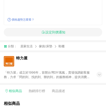
價格趨勢怎麼看？
設定到價通知
分類：
居家生活
傢俱/床墊
鞋櫃
特力屋
「特力屋」成立於1996年，首開台灣DIY風氣，賣場強調顧客服
務，力求「問的到、找的到、辦的到」的服務精神，提供消費者
全方位居家解決方案。賣場商品區均安排專屬人員，提供消費者
詢問專業建議；商品方面，提供超過3萬多種豐富品項，讓每位顧
客找到居家修繕、佈置或裝潢時所需；另外，在各家分店內規劃
相似商品
熱銷排行榜
商品描述
「居家裝修中心」，依顧客需求量身打造，為消費者辦理客製化
居家專案工程。 「特力屋」針對商品、陳列、服務、系統、流程
相似商品
等各方面進行整合，提升服務質感，期望每一位來店顧客，能輕