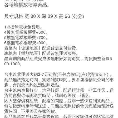
各場地擺放增添美感。
尺寸規格 寬 80 X 深 39 X 高 96 (公分)
1-3樓無電梯免費用。
4樓無電梯樓層費+500。
5樓無電梯樓層費+700。
6樓無電梯樓層費+900。
表格內【偏遠地區】配送皆需支付運費。
表格內【暫無地區】配送皆無運送服務。
鑑賞期內商品組裝完成後無瑕疵如需退貨，需負擔整新費5
00-1000。
台中以北運送大約3-7天到貨(不包含假日)(有現貨情況下) 。
商品無法指定時間，實際到貨時間，要看運送物流公司的車
趟，會跟您大約說幾點到幾點。
台中以南車趟較少，地區較廣，配送預計需一些工作天，送
貨前會與你確認送貨時間，請耐心等候，謝謝。
因大型傢俱有組裝、配送的問題，並非一般快速到貨商品，
無法指定特定時間送達，司機當天到貨前會與您通知預計送
貨時間，不用整天在家等貨。
商品無幫客戶代為丟棄舊傢俱，若需回收家俱可聯絡當地請