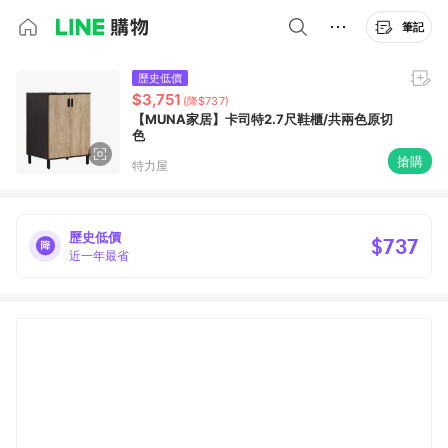
筆記
歷史低價
$3,751
(降$737)
【MUNA家居】卡司特2.7尺鞋櫃/共兩色原切
色
搶購
特力屋
歷史低價
$737
近一年最省