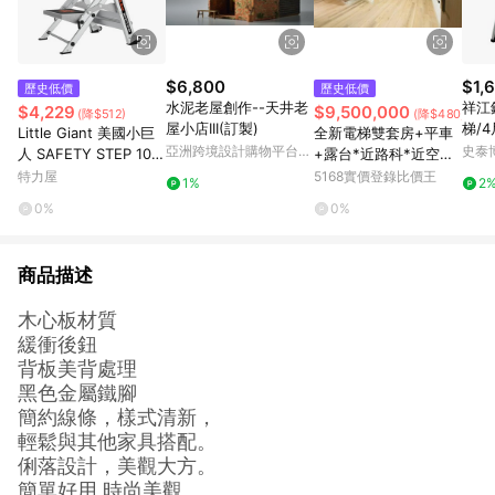
$6,800
$1,
歷史低價
歷史低價
水泥老屋創作--天井老
祥江
$4,229
$9,500,000
(降$512)
(降$480,000)
屋小店III(訂製)
梯/4
Little Giant 美國小巨
全新電梯雙套房+平車
亞洲跨境設計購物平台
史泰
人 SAFETY STEP 102
+露台*近路科*近空軍
Pinkoi
10BA 二階安全步梯
機校｜高雄市岡山區協
特力屋
5168實價登錄比價王
1%
2
和街
0%
0%
商品描述
木心板材質
緩衝後鈕
背板美背處理
黑色金屬鐵腳
簡約線條，樣式清新，
輕鬆與其他家具搭配。
俐落設計，美觀大方。
簡單好用 時尚美觀