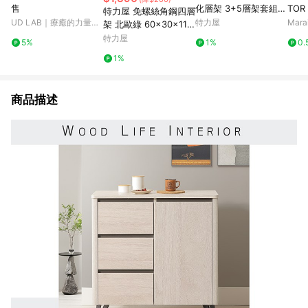
售
化層架 3+5層架套組
TO
特力屋 免螺絲角鋼四層
含延伸層板1片 191x4
木 銅
UD LAB｜療癒的力量，
特力屋
Mar
架 北歐綠 60x30x114
4.5x163cm 書架 收納
來自每一個生活小細節
公分
特力屋
5%
1%
0.
架 置物架
1%
商品描述