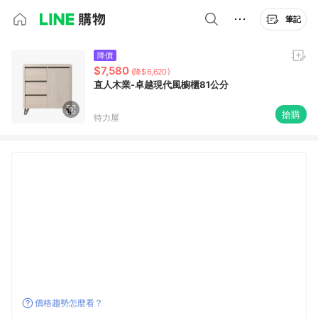
筆記
降價
$7,580
(降$6,620)
直人木業-卓越現代風櫥櫃81公分
搶購
特力屋
價格趨勢怎麼看？