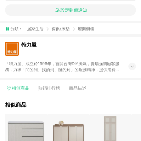
設定到價通知
分類：
居家生活
傢俱/床墊
層架櫥櫃
特力屋
「特力屋」成立於1996年，首開台灣DIY風氣，賣場強調顧客服
務，力求「問的到、找的到、辦的到」的服務精神，提供消費者
全方位居家解決方案。賣場商品區均安排專屬人員，提供消費者
詢問專業建議；商品方面，提供超過3萬多種豐富品項，讓每位顧
客找到居家修繕、佈置或裝潢時所需；另外，在各家分店內規劃
相似商品
熱銷排行榜
商品描述
「居家裝修中心」，依顧客需求量身打造，為消費者辦理客製化
居家專案工程。 「特力屋」針對商品、陳列、服務、系統、流程
相似商品
等各方面進行整合，提升服務質感，期望每一位來店顧客，能輕
鬆挑選到商品(Simple to choose)、在最短的時間內完成訂購或
結帳流程(Easy to buy)、每次到「特力屋」購物都能得到新的啟
發與靈感(Exciting experience)，同時持續提供消費者居家修繕
最佳解決方案，以創造優質居家環境為首要目標，成為消費者打
造幸福家園時的優先選擇。