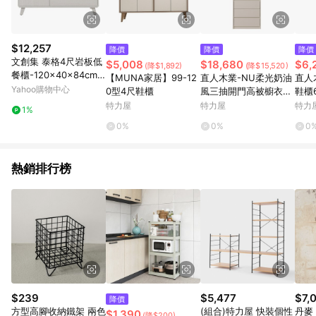
$12,257
降價
降價
降價
文創集 泰格4尺岩板低
$5,008
$18,680
$6,
(降$1,892)
(降$15,520)
餐櫃-120x40x84cm
【MUNA家居】99-12
直人木業-NU柔光奶油
直人
免組
Yahoo購物中心
0型4尺鞋櫃
風三抽開門高被櫥衣櫃
鞋櫃
75公分
特力屋
特力屋
特力
1%
0%
0%
0
熱銷排行榜
$239
$5,477
$7,
降價
方型高腳收納鐵架 兩色
(組合)特力屋 快裝個性
丹麥 F
$1,390
(降$200)