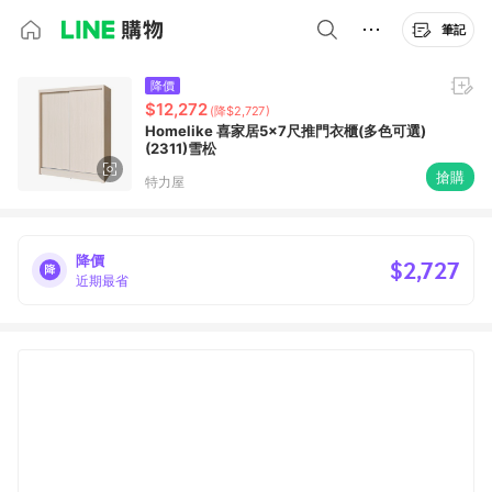
筆記
降價
$12,272
(降$2,727)
Homelike 喜家居5x7尺推門衣櫃(多色可選)
(2311)雪松
搶購
特力屋
降價
$2,727
近期最省