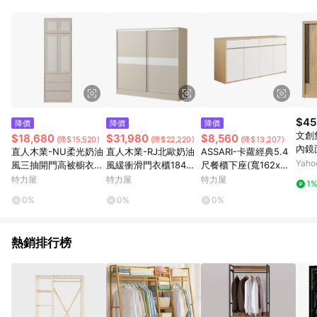
鬆挑選到商品(Simple to choose)、在最短的時間內完成訂購或
結帳流程(Easy to buy)、每次到「特力屋」購物都能得到新的啟
發與靈感(Exciting experience)，同時持續提供消費者居家修繕
最佳解決方案，以創造優質居家環境為首要目標，成為消費者打
造幸福家園時的優先選擇。
$45
降價
降價
降價
文創
$18,680
$31,980
$8,560
(降$15,520)
(降$22,220)
(降$13,207)
內鏡面
直人木業-NU柔光奶油
直人木業-RJ北歐奶油
ASSARI-卡蘿經典5.4
209
Yah
風三抽開門高被櫥衣櫃
風緩衝滑門衣櫃184公
尺餐櫃下座(寬162x深4
75公分
分
0x高80cm)
特力屋
特力屋
特力屋
1
0%
0%
0%
熱銷排行榜