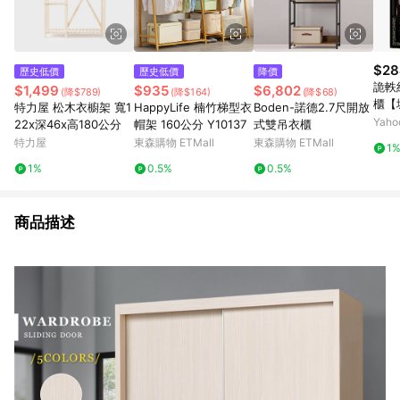
$28
歷史低價
歷史低價
降價
詭軼
$1,499
$935
$6,802
(降$789)
(降$164)
(降$68)
櫃【
特力屋 松木衣櫥架 寬1
HappyLife 楠竹梯型衣
Boden-諾德2.7尺開放
Yah
22x深46x高180公分
帽架 160公分 Y10137
式雙吊衣櫃
特力屋
東森購物 ETMall
東森購物 ETMall
1
1%
0.5%
0.5%
商品描述