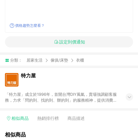
價格趨勢怎麼看？
設定到價通知
分類：
居家生活
傢俱/床墊
衣櫃
特力屋
「特力屋」成立於1996年，首開台灣DIY風氣，賣場強調顧客服
務，力求「問的到、找的到、辦的到」的服務精神，提供消費者
全方位居家解決方案。賣場商品區均安排專屬人員，提供消費者
詢問專業建議；商品方面，提供超過3萬多種豐富品項，讓每位顧
客找到居家修繕、佈置或裝潢時所需；另外，在各家分店內規劃
相似商品
熱銷排行榜
商品描述
「居家裝修中心」，依顧客需求量身打造，為消費者辦理客製化
居家專案工程。 「特力屋」針對商品、陳列、服務、系統、流程
相似商品
等各方面進行整合，提升服務質感，期望每一位來店顧客，能輕