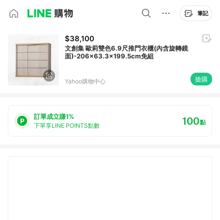
筆記
$38,100
文創集 歐莉雙色6.9尺推門衣櫃(內含旋轉鏡
面)-206x63.3x199.5cm免組
搶購
Yahoo購物中心
訂單成立賺1%
100
點
下單享LINE POINTS點數