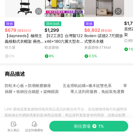
$1,
降價
限時加碼
降價
居然
$679
$1,299
$6,802
(降$340)
(降$68)
架
【dayneeds】極簡主
【EZ工房】台灣製122
Boden-諾德2.7尺開放
亞洲
義移動式衣帽架 兩色可
x46x180六層大型衣櫥
式雙吊衣櫃
Pinko
選黑色
組(贈防塵套)衣櫥 布套
特力屋
蝦皮購物
東森購物 ETMall
1
層櫃 鐵架 吊衣架 防塵
0%
8%
0.5%
套 防塵衣櫥 衣櫥
商品描述
防蛀木心板＋防潮耐磨腳座 五金滑軌結構+橡木紋雙色系 單
抽屜＋收納拉合鐵籃＋旋轉鏡面 專人送到府服務，免組裝免運費
LINE 購物是匯集購物情報與商品資訊的整合性平台，並依購物情報中的趨勢與
風格做合作網路商家的延伸商品推薦，商品資料更新會有時間差，請務必點擊
商品至各合作網路商家，確認現售價與購物條件，一切資訊以合作廠商網頁為
前往賣場
1%
準。
加入筆記
設定到價通知