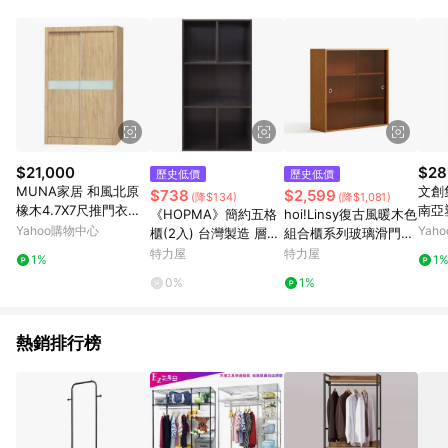
品賣場中有標示「商店」及顯示商店名稱者(指定活動店家除外)
3. 訂單回饋金額將扣除運費/購物金/超贈點/福利金/紅利折抵/折
價券等虛擬貨幣折抵 4. 大宗採購或批發轉賣不具回饋資格： 如
有相關事證認定您為大宗採購、批發轉賣而非最終消費使用者，
相關認定以Yahoo購物中心之認定為準
$21,000
$28
歷史低價
歷史低價
MUNA家居 和風北原
文創集
$738
$2,599
(降$134)
(降$1,081)
橡木4.7X7尺推門衣櫥
南亞
《HOPMA》簡約五格
hoi!Linsy復古風暖木色
142X60X200cm
抽衣櫃
Yahoo購物中心
Yah
櫃(2入) 台灣製造 層櫃
組合櫃系列玻璃滑門上
60.
置物櫃 矮櫃 收納櫃 儲
櫃 QA4X
特力屋
特力屋
1%
1
藏櫃 書櫃 玄關櫃 門櫃
0%
1%
書架-黑胡桃
熱銷排行榜