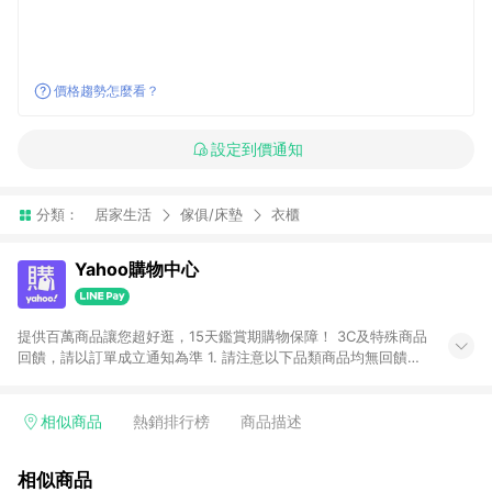
價格趨勢怎麼看？
設定到價通知
分類：
居家生活
傢俱/床墊
衣櫃
Yahoo購物中心
提供百萬商品讓您超好逛，15天鑑賞期購物保障！ 3C及特殊商品
回饋，請以訂單成立通知為準 1. 請注意以下品類商品均無回饋：
-Apple相關商品/手機/票券/儲值金/虛擬點數 -黃金 (金幣 / 金條
/ 金元寶 /立體黃金 / 黃金擺飾 /黃金條塊) [2023/2/10起適用] -
電玩/遊戲/相機/單眼/鏡頭/拍立得 [2024/6/1起適用] -內接硬
相似商品
熱銷排行榜
商品描述
碟、外接硬碟、主機板/顯示卡[2026/5/18起適用] 2. 以下訂單將
不符合導購資格，亦不得使用點數紅包： - 點擊Yahoo奇摩APP
相似商品
的購回饋活動享Yahoo超贈點回饋者 - 購物中心商店之商品：商