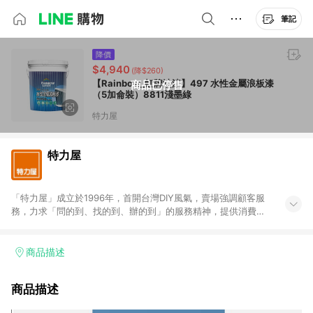
筆記
降價
$4,940
(降$260)
【Rainbow_虹牌油漆】497 水性金屬浪板漆
商品已停售
（5加侖裝）8811淺墨綠
特力屋
特力屋
「特力屋」成立於1996年，首開台灣DIY風氣，賣場強調顧客服
務，力求「問的到、找的到、辦的到」的服務精神，提供消費者
全方位居家解決方案。賣場商品區均安排專屬人員，提供消費者
詢問專業建議；商品方面，提供超過3萬多種豐富品項，讓每位顧
客找到居家修繕、佈置或裝潢時所需；另外，在各家分店內規劃
商品描述
「居家裝修中心」，依顧客需求量身打造，為消費者辦理客製化
居家專案工程。 「特力屋」針對商品、陳列、服務、系統、流程
商品描述
等各方面進行整合，提升服務質感，期望每一位來店顧客，能輕
鬆挑選到商品(Simple to choose)、在最短的時間內完成訂購或