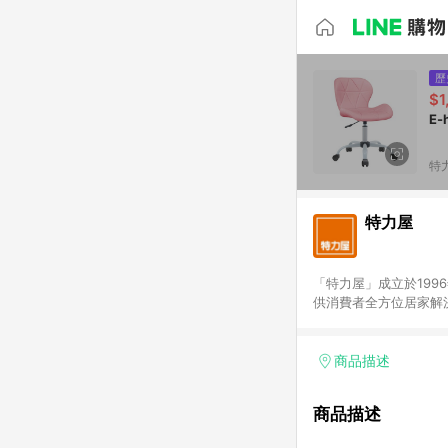
歷
$1
E
特
特力屋
「特力屋」成立於199
供消費者全方位居家解
豐富品項，讓每位顧客
身打造，為消費者辦理客製化居家專案工程。 「特力屋」
升服務質感，期望每一位來
商品描述
(Easy to buy)
繕最佳解決方案，以創
商品描述