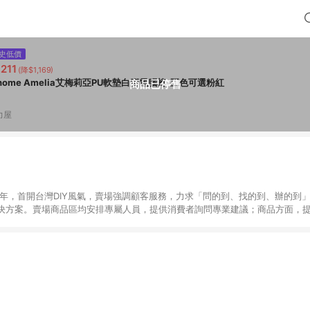
史低價
,211
(降$1,169)
-home Amelia艾梅莉亞PU軟墊白腳電腦椅-五色可選粉紅
商品已停售
力屋
6年，首開台灣DIY風氣，賣場強調顧客服務，力求「問的到、找的到、辦的到
決方案。賣場商品區均安排專屬人員，提供消費者詢問專業建議；商品方面，提
找到居家修繕、佈置或裝潢時所需；另外，在各家分店內規劃「居家裝修中心
針對商品、陳列、服務、系統、流程等各方面進行整合，提
店顧客，能輕鬆挑選到商品(Simple to choose)、在最短的時間內完成
、每次到「特力屋」購物都能得到新的啟發與靈感(Exciting experience)，同時
造優質居家環境為首要目標，成為消費者打造幸福家園時的優先選擇。