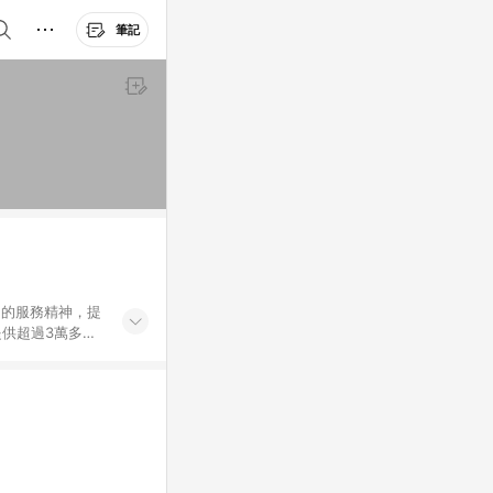
筆記
」的服務精神，提
供超過3萬多種
」，依顧客需求量
訂購或結帳流程
持續提供消費者居家修