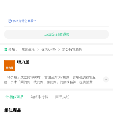
價格趨勢怎麼看？
設定到價通知
分類：
居家生活
傢俱/床墊
辦公椅電腦椅
特力屋
「特力屋」成立於1996年，首開台灣DIY風氣，賣場強調顧客服
務，力求「問的到、找的到、辦的到」的服務精神，提供消費者
全方位居家解決方案。賣場商品區均安排專屬人員，提供消費者
詢問專業建議；商品方面，提供超過3萬多種豐富品項，讓每位顧
客找到居家修繕、佈置或裝潢時所需；另外，在各家分店內規劃
相似商品
熱銷排行榜
商品描述
「居家裝修中心」，依顧客需求量身打造，為消費者辦理客製化
居家專案工程。 「特力屋」針對商品、陳列、服務、系統、流程
相似商品
等各方面進行整合，提升服務質感，期望每一位來店顧客，能輕