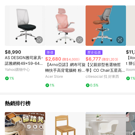
鬆挑選到商品(Simple to choose)、在最短的時間內完成訂購或
結帳流程(Easy to buy)、每次到「特力屋」購物都能得到新的啟
發與靈感(Exciting experience)，同時持續提供消費者居家修繕
最佳解決方案，以創造優質居家環境為首要目標，成為消費者打
造幸福家園時的優先選擇。
$8,990
$11
降價
歷史低價
AS DESIGN雅司家具-
【il
$2,680
$6,777
(降$4,000)
(降$1,203)
諾雅網椅49x59-64x1
t 
【Arno亞諾】網布可旋
【父親節型爸選物哲
00-108cm
電腦
Yahoo購物中心
ilo
轉扶手高背電腦椅 粉紅
學】CO Chair五星高腳
降椅
方旗
色
｜協作空間辦公椅 橘色
Acer Store
citiesocial 找 好東西
1%
1
1%
0.5%
熱銷排行榜