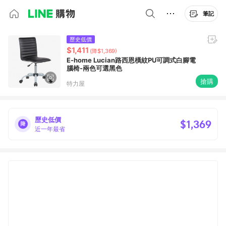
筆記
歷史低價
$1,411
(降$1,369)
E-home Lucian路西恩橫紋PU可調式白腳電
腦椅-兩色可選黑色
搶購
特力屋
歷史低價
$1,369
近一年最省