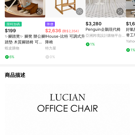
$3,280
$1,
限時加碼
降價
Penguin企鵝現代椅
好氣
$199
$2,636
(降$2,354)
脊工
亞洲跨境設計購物平台
✨腳踏凳✨ 腳凳 辦公腳
IHouse-比特 可調式升
Pinkoi
Yah
踏墊 木質腳踏椅 可調
降椅
1%
腳凳 三段式調整 腳底
蝦皮購物
特力屋
1
支撐墊 小孩穿鞋椅 沙
6%
0%
發墊腳板 桌上收納架
多用途腳
商品描述