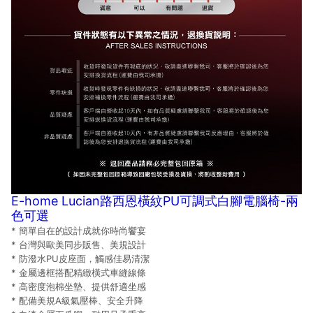
E-home Lucian路西恩橫紋PU可調式白腳電腦椅-兩
色可選
* 簡單自在的設計成就你時尚饗宴
* 台灣與歐美同步販售、美規設計
* 防潑水PU皮座面，觸感佳易清潔
* 金屬邊框搭配精緻橫式車縫線條
* 高密度泡棉坐墊、提供舒適坐感
* 配備美規A級氣壓棒、安全升降