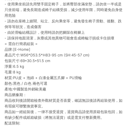
- 使用乘坐前請先用雙手固定椅子，並將臀部坐滿坐墊，請勿坐一半或是
只坐前端，避免長期造成椅子結構受損，減少使用年限，同時避免自身使
用危險
- 請勿在座椅上嬉鬧、站立、反向乘坐等，避免發生椅子滑動、後翻、跌
倒等等狀況，造成傷害
- 由於滑輪結構設計，使用時請勿把腳踩在椅腳上
- 請保持地面清潔，灰塵或其他異物可能會造成椅輪汙損或卡住損壞
= 需自行簡易組裝 =
品牌:[E-Home]
產品尺寸:W56*D53.5*H83-95 cm (SH:45-57 cm)
包裝尺寸:69*30.5*51.5 cm
淨重:6.5 kg
毛重:8 kg
材質:PU皮 + 泡綿 + 白漆金屬五爪腳 + PU滑輪
顏色:黑色 / 白色 兩色可選
產地:中國製造外銷歐美廠
商品猶豫期：
商品收到後請開箱檢查外觀材質是否喜愛，確認無誤後請再組裝使用，如
有瑕疵可聯繫換貨事宜。
商品如一經組裝後，一律不接受退貨，退貨商品請使用原箱包裝包回，如
有缺少配件或紙箱破損（將無法退貨）或是需支付整新費用。
配送限制: