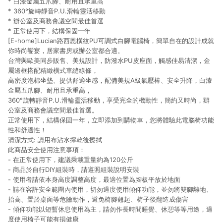
* 白漆金屬五爪腳、耐用且承重高
* 360°旋轉靜音P.U.滑輪靈活移動
* 辦公室及商務會議空間最佳首選
* 正常使用下，結構保固一年
[E-home]Lucian路西恩橫紋PU可調式白腳電腦椅，簡單自在的設計成就
你時尚饗宴，居家書房或辦公室都合適。
台灣與歐美同步販售、美規設計，防潑水PU皮座面，觸感佳易清潔，金
屬邊框搭配精緻橫式車縫線條，
高密度泡棉坐墊、提供舒適坐感，配備美規A級氣壓棒、安全升降，白漆
金屬五爪腳、耐用且承重高，
360°旋轉靜音P.U.滑輪靈活移動，享受完全的機動性，簡約又時尚，辦
公室及商務會議空間最佳首選。
正常使用下，結構保固一年，立即添加到購物車，您將體驗此電腦椅功能
性和舒適性！
清潔方式: 請用布沾水擰乾後擦拭
此商品安全使用注意事項：
- 在正常使用下，建議乘載重量約為120公斤
- 商品於自行DIY組裝時，請遵照組裝說明安裝
- 使用者請依本身高度調整高度，最適位置為腳板平放於地面
- 請在容許安全範圍內使用，切勿過度使用傾仰功能，並勿將雙腳離地、
抬高、置於桌面等危險動作，避免椅腳翹起、椅子後翻造成傷害
- 傾仰功能以短暫休息使用為主，請勿作長時間睡覺、休憩等等用途，過
度使用椅子可能有損健康