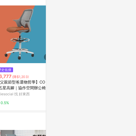
$5,980
歷史低價
歷史低價
舒樂活 4Health｜CO Chair五星
6,777
$4,555
(降$1,203)
(降$8
尼龍灰腳 — 協作空間居家休閒椅
父親節型爸選物哲學】CO Cha
【父親節型爸選
有.設計uDesign
r五星高腳｜協作空間辦公椅 橘
ir五星尼龍
綠色
itiesocial 找 好東西
citiesocial 
2%
0.5%
0.5%