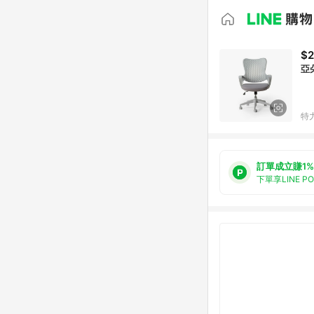
$2
亞
特
訂單成立賺1%
下單享LINE P