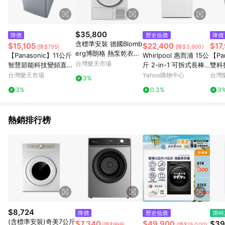
$35,800
降價
歷史低價
降價
含標準安裝 德國Blomb
$15,105
$22,400
$17
(降$795)
(降$3,600)
erg博朗格 熱泵乾衣機
【Panasonic】11公斤
Whirlpool 惠而浦 15公
【Pa
8公斤 TPF8352WZ
台灣樂天市場
智慧節能科技變頻直立
斤 2-in-1 可拆式長棒
雙科
式洗衣機(NA-V110LB-
直立洗衣機 8TWTW50
機(N
台灣樂天市場
Yahoo購物中心
台灣
3%
L)(炫銀灰)
57PW
銀灰
3%
0.3%
3
熱銷排行榜
$8,724
降價
歷史低價
限時
(含標準安裝)奇美7公斤
$7,340
$49,900
$39
(降$999)
(降$15,000)