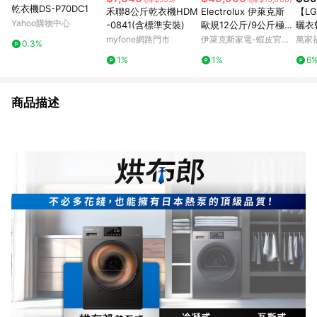
乾衣機DS-P70DC1
禾聯8公斤乾衣機HDM
Electrolux 伊萊克斯
【LG
Yahoo購物中心
-0841(含標準安裝)
歐規12公斤/9公斤極淨
曬衣
呵護 900系列 洗脫烘
-10
myfone網路門市
伊萊克斯家電-蝦皮官方
萬家
0.3%
衣機( EWW1242R9S
旗艦店
1%
1%
6
C)
商品描述