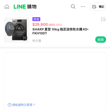
筆記
降價
$29,900
(降$5,100)
SHARP 夏普 10kg 熱泵滾筒乾衣機 KD-
FKH10DT
搶購
特力屋
價格趨勢怎麼看？