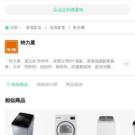
設定到價通知
分類：
家電影音
清潔家電
乾衣機
特力屋
「特力屋」成立於1996年，首開台灣DIY風氣，賣場強調顧客服
務，力求「問的到、找的到、辦的到」的服務精神，提供消費者
全方位居家解決方案。賣場商品區均安排專屬人員，提供消費者
詢問專業建議；商品方面，提供超過3萬多種豐富品項，讓每位顧
客找到居家修繕、佈置或裝潢時所需；另外，在各家分店內規劃
相似商品
熱銷排行榜
商品描述
「居家裝修中心」，依顧客需求量身打造，為消費者辦理客製化
居家專案工程。 「特力屋」針對商品、陳列、服務、系統、流程
相似商品
等各方面進行整合，提升服務質感，期望每一位來店顧客，能輕
鬆挑選到商品(Simple to choose)、在最短的時間內完成訂購或
結帳流程(Easy to buy)、每次到「特力屋」購物都能得到新的啟
發與靈感(Exciting experience)，同時持續提供消費者居家修繕
最佳解決方案，以創造優質居家環境為首要目標，成為消費者打
造幸福家園時的優先選擇。