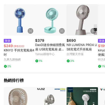
鬆挑選到商品(Simple to choose)、在最短的時間內完成訂購或
結帳流程(Easy to buy)、每次到「特力屋」購物都能得到新的啟
發與靈感(Exciting experience)，同時持續提供消費者居家修繕
最佳解決方案，以創造優質居家環境為首要目標，成為消費者打
造幸福家園時的優先選擇。
$379
$690
降價
降價
DaoDi迷你伸縮摺疊風
N9 LUMENA PRO4 U
$249
$19
(降$320)
扇 USB充電風扇 桌上
SB充電式手持風扇
KINYO 手持充電風扇4
kin
型風扇
Yahoo購物中心
台灣樂天市場
吋
便攜
九乘九購物網
特力
1%
3%
2%
1
熱銷排行榜