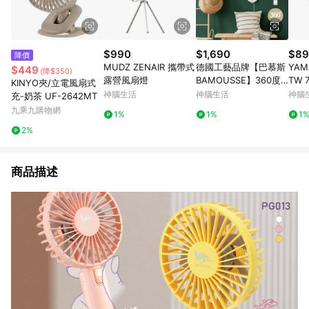
$990
$1,690
$89
降價
MUDZ ZENAIR 攜帶式
德國工藝品牌【巴慕斯
YAM
$449
(降$350)
露營風扇燈
BAMOUSSE】360度
TW
KINYO夾/立電風扇式
擺頭9吋遙控循環壁扇
神腦生活
神腦生活
神腦
充-奶茶 UF-2642MT
BMS-EW2475
九乘九購物網
1%
1%
1
2%
商品描述