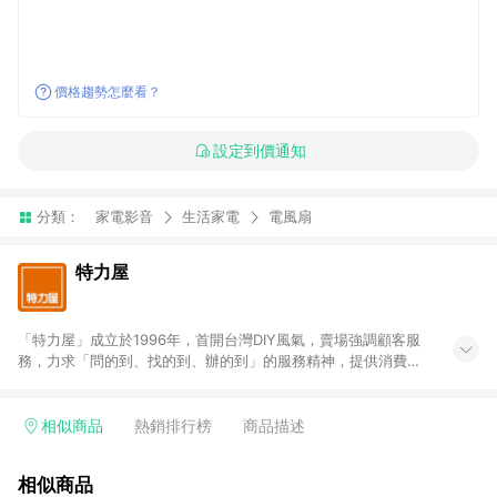
價格趨勢怎麼看？
設定到價通知
分類：
家電影音
生活家電
電風扇
特力屋
「特力屋」成立於1996年，首開台灣DIY風氣，賣場強調顧客服
務，力求「問的到、找的到、辦的到」的服務精神，提供消費者
全方位居家解決方案。賣場商品區均安排專屬人員，提供消費者
詢問專業建議；商品方面，提供超過3萬多種豐富品項，讓每位顧
客找到居家修繕、佈置或裝潢時所需；另外，在各家分店內規劃
相似商品
熱銷排行榜
商品描述
「居家裝修中心」，依顧客需求量身打造，為消費者辦理客製化
居家專案工程。 「特力屋」針對商品、陳列、服務、系統、流程
相似商品
等各方面進行整合，提升服務質感，期望每一位來店顧客，能輕