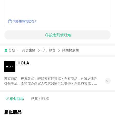
價格趨勢怎麼看？
設定到價通知
分類：
美食生鮮
米、麵食
拌麵快煮麵
HOLA
獨家時尚、經典款式，輕鬆擁有好質感的自有商品，HOLA期許
引領潮流，希望能為愛家人帶來居家生活美學的創意與靈感，並
以此為概念推出三個自有商品系列：「HOLA design」由專屬設
計師解讀國際時尚，推出獨家設計，為居家注入當季的流行品
味。「HOLA home」的經典款式能容易搭配各個居家空間，輕
相似商品
熱銷排行榜
鬆佈置夢想家園。「HOLA selection」精選多樣風格的限量商
品，讓您輕鬆以優惠價格挑選各式生活好物，為居家創造更多的
相似商品
新意與樂趣。同時，HOLA自有商品皆通過專業檢測，讓愛家人