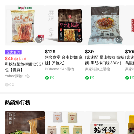
安心輕鬆地享受美好居家生活。 LINE購物站上活動如點數紅包、
新客滿額贈點等滿額限制活動僅限單一品牌滿足活動辦法得以符
合資格。 特力集團所屬訂單，將會依據購買商品之品牌：特力
屋、HOLA 及 Hoi!好好生活 而拆分成不同訂單並獨立計算點數回
饋。
$129
$39
$10
歷史低價
阿舍食堂 台南乾麵[麻
[家速配]橫山拾穗 鐵板
[家
$45
(降$30)
辣] (5包入)
麵-黑胡椒口味330g(冷
烏龍
和秋酸菜魚拌麵125G/
藏)※因配送關係實際到
PChome 24h購物
萬家福線上購物
萬家
包【愛買】
貨效期約4-6天
Yahoo購物中心
1%
1%
1
0%
熱銷排行榜