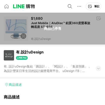
筆記
$1,680
Just Mobile｜AluDisc™ 鋁質360度螢幕旋
轉底座 ST-666
商品已停售
有.設計uDesign
有.設計uDesign
有. 設計uDesign集結「購設計」、「閱設計」、「集資預購」，
為設計豐富日常生活的設計媒體電商平台。 uDesign FB：
https://bit.ly/31YiW9b uDesign IG：https://goo.gl/aKfdHd
【一般商品贈點規則】 1. 需透過 LINE 購物前往[有. 設計]頁面，
並在同一瀏覽器於24小時內結帳，才具點數回饋資格。 2. 使用以
商品描述
下優惠不具返點資格，使用有.設計站內購物金、折價金、通關密
語等不具返點資格。 3. 取消訂單或退貨行為，不具贈點資格。 4.
商品描述
透過 LINE 購物連結到[有. 設計]以外之網站購買之商品不具贈點
資格。 5. 點數將於出貨後30天後發送。 6. LINE 購物站上之商品