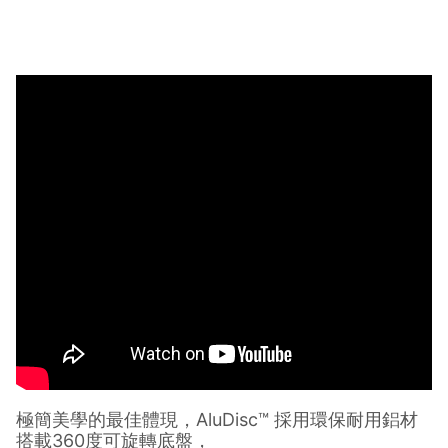
規格、顏色、價位、贈品如與 [有. 設計]商品資訊頁及購物車不
符，以 [有. 設計]購物商品資訊頁及購物車標示為準。 7. 點數紅
包使用規則請以點數紅包活動說明為準。
極簡美學的最佳體現，AluDisc™ 採用環保耐用鋁材
搭載360度可旋轉底盤，