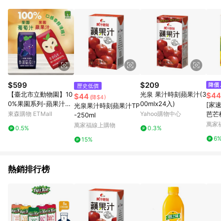
部分指定商品 - 下載軟體、奶粉/副食品、電腦軟體、InComm儲
值點數、點數/禮物卡 [2025/2/16起適用] - 票券全品項
[2026/6/2起適用] 《5》回饋點數的計算將會排除【訂單活動折
扣 (含折價券折扣)】、【P幣扣抵】、【現金積點扣抵】及【訂單
運費】等金額。 《6》符合LINE POINTS回饋資格之訂單將於商
家訂單頁面標示「LINE回饋」，若無此標示則 不符合回饋LINE
POINTS點數資格亦不得使用點數紅包 。 《7》LINE購物設有
「單一商品最高回饋點數」機制 (特殊活動時開放「回饋無上
限」)，以同一訂單中同一商品不論件數計算，並依訂單成立時間
$599
$209
歷史低價
當下LINE購物所設定的回饋機制為準。 《8》LINE購物為購物資
【臺北市立動物園】10
光泉 果汁時刻蘋果汁(3
$44
$44
(降$4)
訊整合性平台，商品資料更新會有時間差，如顯示之商品規格、
0%果園系列-蘋果汁&
00mlx24入)
[家
光泉果汁時刻蘋果汁TP
顏色、價位、贈品與PChome 24h購物銷售網頁不符，以銷售網
葡萄汁(200ml*24瓶
東森購物 ETMall
Yahoo購物中心
芭芒柳
-250ml
頁標示為準！
入/箱)
萬家
萬家福線上購物
0.5%
0.3%
6
15%
熱銷排行榜