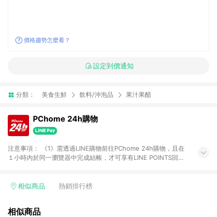
價格趨勢怎麼看？
設定到價通知
分類：
美食生鮮
飲料/沖泡品
果汁果醋
PChome 24h購物
注意事項： 《1》需透過LINE購物前往PChome 24h購物，且在
１小時內於同一瀏覽器中完成結帳，才可享有LINE POINTS回饋
資格。 《2》LINE購物點數回饋僅限「PChome 24h購物」商品
(特殊類型商品、企業採購除外)，日本代購、旅遊、票券等商品不
在點數回饋範圍內。 《3》如取消訂單、退貨、購物中登出
相似商品
熱銷排行榜
PChome 24h購物帳號，將無法獲得點數回饋。 《4》如購買以
下類別商品，將無法獲得點數回饋： - 0-1歲奶粉、手機門號商
相似商品
品、票券、訂閱方案、PChome儲值商品、企業專區/企業採購、