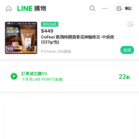
筆記
限時加碼
$449
CoFeel 凱飛特調酒香花神咖啡豆-中烘焙
(227g/包)
搶購
PChome 24h購物
訂單成立賺5%
22
點
下單享LINE POINTS點數