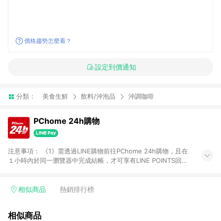
價格趨勢怎麼看？
設定到價通知
分類：
美食生鮮
飲料/沖泡品
沖調咖啡
PChome 24h購物
注意事項： 《1》需透過LINE購物前往PChome 24h購物，且在
１小時內於同一瀏覽器中完成結帳，才可享有LINE POINTS回饋
資格。 《2》LINE購物點數回饋僅限「PChome 24h購物」商品
(特殊類型商品、企業採購除外)，日本代購、旅遊、票券等商品不
在點數回饋範圍內。 《3》如取消訂單、退貨、購物中登出
相似商品
熱銷排行榜
PChome 24h購物帳號，將無法獲得點數回饋。 《4》如購買以
下類別商品，將無法獲得點數回饋： - 0-1歲奶粉、手機門號商
相似商品
品、票券、訂閱方案、PChome儲值商品、企業專區/企業採購、