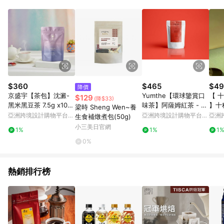
部分指定商品 - 下載軟體、奶粉/副食品、電腦軟體、InComm儲
值點數、點數/禮物卡 [2025/2/16起適用] - 票券全品項
[2026/6/2起適用] 《5》回饋點數的計算將會排除【訂單活動折
扣 (含折價券折扣)】、【P幣扣抵】、【現金積點扣抵】及【訂單
運費】等金額。 《6》符合LINE POINTS回饋資格之訂單將於商
家訂單頁面標示「LINE回饋」，若無此標示則 不符合回饋LINE
POINTS點數資格亦不得使用點數紅包 。 《7》LINE購物設有
「單一商品最高回饋點數」機制 (特殊活動時開放「回饋無上
限」)，以同一訂單中同一商品不論件數計算，並依訂單成立時間
$360
$465
$49
降價
當下LINE購物所設定的回饋機制為準。 《8》LINE購物為購物資
京盛宇【茶包】沈澱-
Yumthe【環球鑒賞口
【 
$129
(降$33)
訊整合性平台，商品資料更新會有時間差，如顯示之商品規格、
黑米黑豆茶 7.5g x10入
味茶】阿薩姆紅茶 - 斯
】十
梁時 Sheng Wen~養
顏色、價位、贈品與PChome 24h購物銷售網頁不符，以銷售網
(無咖啡因茶)
里蘭卡產地茶葉的紅茶
包(1
亞洲跨境設計購物平台
亞洲跨境設計購物平台
亞洲
生食補燉煮包(50g)
頁標示為準！
Pinkoi
Pinkoi
Pinko
小三美日官網
1%
1%
1
0%
熱銷排行榜