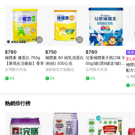
部分指定商品 - 下載軟體、奶粉/副食品、電腦軟體、InComm儲
值點數、點數/禮物卡 [2025/2/16起適用] - 票券全品項
[2026/6/2起適用] 《5》回饋點數的計算將會排除【訂單活動折
扣 (含折價券折扣)】、【P幣扣抵】、【現金積點扣抵】及【訂單
運費】等金額。 《6》符合LINE POINTS回饋資格之訂單將於商
家訂單頁面標示「LINE回饋」，若無此標示則 不符合回饋LINE
POINTS點數資格亦不得使用點數紅包 。 《7》LINE購物設有
「單一商品最高回饋點數」機制 (特殊活動時開放「回饋無上
限」)，以同一訂單中同一商品不論件數計算，並依訂單成立時間
$780
$750
$780
降價
當下LINE購物所設定的回饋機制為準。 《8》LINE購物為購物資
補體素 優蛋白 750g
補體素 80 純乳清蛋白
兒童補體素天然口味 9
$1,
訊整合性平台，商品資料更新會有時間差，如顯示之商品規格、
【庫瑪生活藥妝】香草
(粉狀) 500公克
00g/罐(買6罐送1罐)
補體
顏色、價位、贈品與PChome 24h購物銷售網頁不符，以銷售網
【合康連鎖藥局】
台灣樂天市場
補體素官方旗艦店
台灣樂天市場
配方
頁標示為準！
配方
台灣
3%
2%
3%
3
熱銷排行榜