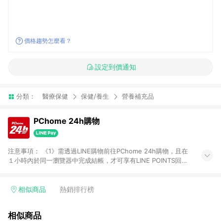
價格趨勢怎麼看？
設定到價通知
分類：
醫療保健
保健/養生
營養補充品
PChome 24h購物
注意事項： 《1》需透過LINE購物前往PChome 24h購物，且在
１小時內於同一瀏覽器中完成結帳，才可享有LINE POINTS回饋
資格。 《2》LINE購物點數回饋僅限「PChome 24h購物」商品
(特殊類型商品、企業採購除外)，日本代購、旅遊、票券等商品不
在點數回饋範圍內。 《3》如取消訂單、退貨、購物中登出
相似商品
熱銷排行榜
PChome 24h購物帳號，將無法獲得點數回饋。 《4》如購買以
下類別商品，將無法獲得點數回饋： - 0-1歲奶粉、手機門號商
相似商品
品、票券、訂閱方案、PChome儲值商品、企業專區/企業採購、