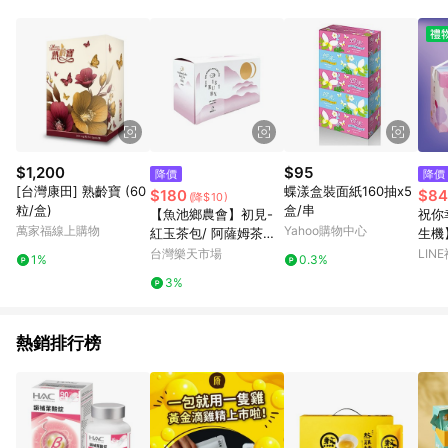
部分指定商品 - 下載軟體、奶粉/副食品、電腦軟體、InComm儲
值點數、點數/禮物卡 [2025/2/16起適用] - 票券全品項
[2026/6/2起適用] 《5》回饋點數的計算將會排除【訂單活動折
扣 (含折價券折扣)】、【P幣扣抵】、【現金積點扣抵】及【訂單
運費】等金額。 《6》符合LINE POINTS回饋資格之訂單將於商
家訂單頁面標示「LINE回饋」，若無此標示則 不符合回饋LINE
POINTS點數資格亦不得使用點數紅包 。 《7》LINE購物設有
「單一商品最高回饋點數」機制 (特殊活動時開放「回饋無上
限」)，以同一訂單中同一商品不論件數計算，並依訂單成立時間
$1,200
$95
降價
降價
當下LINE購物所設定的回饋機制為準。 《8》LINE購物為購物資
[台灣康田] 熟齡寶 (60
蝶漾盒裝面紙160抽x5
$180
$84
(降$10)
訊整合性平台，商品資料更新會有時間差，如顯示之商品規格、
粒/盒)
盒/串
【魚池鄉農會】初見-
祝你
顏色、價位、贈品與PChome 24h購物銷售網頁不符，以銷售網
萬家福線上購物
Yahoo購物中心
紅玉茶包/ 阿薩姆茶包
生機
頁標示為準！
(2公克x20包入)
盒/4
台灣樂天市場
LIN
1%
0.3%
3%
熱銷排行榜