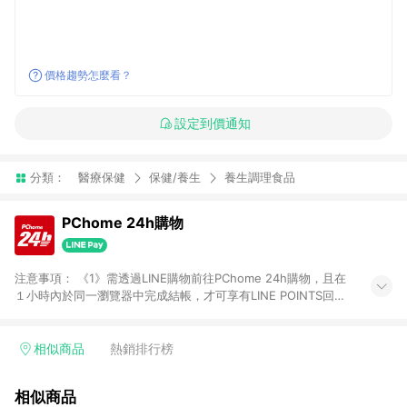
價格趨勢怎麼看？
設定到價通知
分類：
醫療保健
保健/養生
養生調理食品
PChome 24h購物
注意事項： 《1》需透過LINE購物前往PChome 24h購物，且在
１小時內於同一瀏覽器中完成結帳，才可享有LINE POINTS回饋
資格。 《2》LINE購物點數回饋僅限「PChome 24h購物」商品
(特殊類型商品、企業採購除外)，日本代購、旅遊、票券等商品不
在點數回饋範圍內。 《3》如取消訂單、退貨、購物中登出
相似商品
熱銷排行榜
PChome 24h購物帳號，將無法獲得點數回饋。 《4》如購買以
下類別商品，將無法獲得點數回饋： - 0-1歲奶粉、手機門號商
相似商品
品、票券、訂閱方案、PChome儲值商品、企業專區/企業採購、