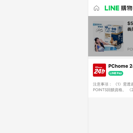
$5
義美
PC
PChome 
注意事項： 《1》需透過
POINTS回饋資格。 
購、旅遊、票券等商品不
獲得點數回饋。 《4》
PChome儲值商品、
數/禮物卡 [2025/2
價券折扣)】、【P幣扣
商家訂單頁面標示「LIN
購物設有「單一商品最