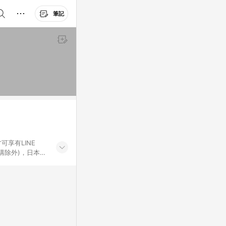
筆記
可享有LINE
採購除外)，日本代
物帳號，將無法
票券、訂閱方案、
mm儲值點數、點
單活動折扣 (含折
回饋資格之訂單將於
。 《7》LINE
不論件數計算，