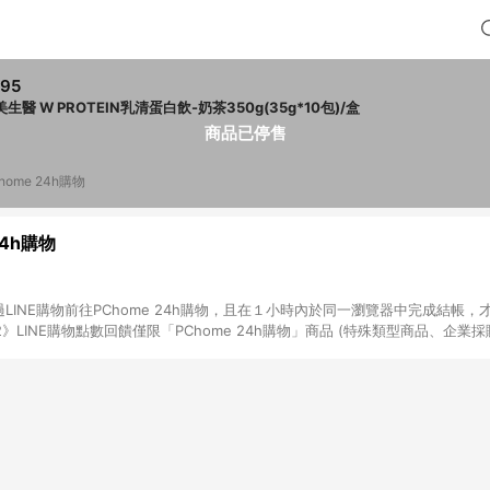
95
生醫 W PROTEIN乳清蛋白飲-奶茶350g(35g*10包)/盒
商品已停售
home 24h購物
24h購物
LINE購物前往PChome 24h購物，且在１小時內於同一瀏覽器中完成結帳，才
《2》LINE購物點數回饋僅限「PChome 24h購物」商品 (特殊類型商品、企業
在點數回饋範圍內。 《3》如取消訂單、退貨、購物中登出PChome 24h購
如購買以下類別商品，將無法獲得點數回饋： - 0-1歲奶粉、手機門號商品、
企業專區/企業採購、部分指定商品 - 下載軟體、奶粉/副食品、電腦軟體、InCo
/16起適用] - 票券全品項 [2026/6/2起適用] 《5》回饋點數的計算將會排除【訂
抵】、【現金積點扣抵】及【訂單運費】等金額。 《6》符合LINE POINTS
E回饋」，若無此標示則 不符合回饋LINE POINTS點數資格亦不得使用點數紅包 
高回饋點數」機制 (特殊活動時開放「回饋無上限」)，以同一訂單中同一商品