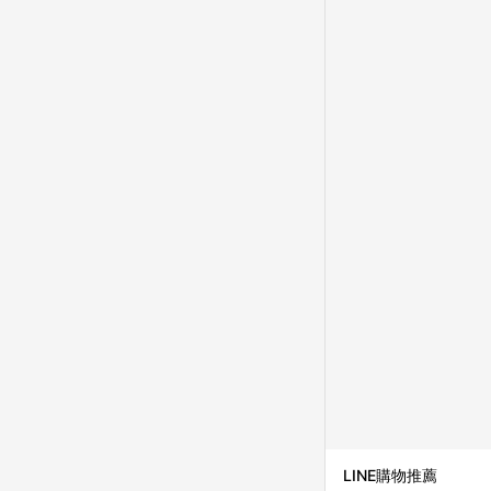
並依訂單成立時間當下L
時間差，如顯示之商品規
LINE購物推薦