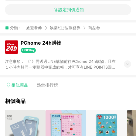
設定到價通知
分類：
旅遊餐券
娛樂/生活/服務券
商品券
PChome 24h購物
注意事項： 《1》需透過LINE購物前往PChome 24h購物，且在
１小時內於同一瀏覽器中完成結帳，才可享有LINE POINTS回饋
資格。 《2》LINE購物點數回饋僅限「PChome 24h購物」商品
(特殊類型商品、企業採購除外)，日本代購、旅遊、票券等商品不
在點數回饋範圍內。 《3》如取消訂單、退貨、購物中登出
相似商品
熱銷排行榜
PChome 24h購物帳號，將無法獲得點數回饋。 《4》如購買以
下類別商品，將無法獲得點數回饋： - 0-1歲奶粉、手機門號商
相似商品
品、票券、訂閱方案、PChome儲值商品、企業專區/企業採購、
部分指定商品 - 下載軟體、奶粉/副食品、電腦軟體、InComm儲
值點數、點數/禮物卡 [2025/2/16起適用] - 票券全品項
[2026/6/2起適用] 《5》回饋點數的計算將會排除【訂單活動折
扣 (含折價券折扣)】、【P幣扣抵】、【現金積點扣抵】及【訂單
運費】等金額。 《6》符合LINE POINTS回饋資格之訂單將於商