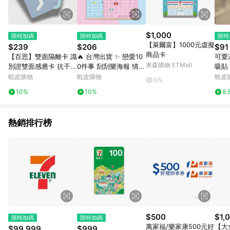
家訂單頁面標示「LINE回饋」，若無此標示則 不符合回饋LINE
POINTS點數資格亦不得使用點數紅包 。 《7》LINE購物設有
「單一商品最高回饋點數」機制 (特殊活動時開放「回饋無上
限」)，以同一訂單中同一商品不論件數計算，並依訂單成立時間
$1,000
限時加碼
限時加碼
限時
當下LINE購物所設定的回饋機制為準。 《8》LINE購物為購物資
【萊爾富】1000元虛擬
$239
$206
$91
訊整合性平台，商品資料更新會有時間差，如顯示之商品規格、
商品卡
【百思】雙面隔離卡 識
🔥 台灣出貨 ✨ 戀愛10
可愛
顏色、價位、贈品與PChome 24h購物銷售網頁不符，以銷售網
東森購物 ETMall
別證雙面感應卡 抗干擾
0件事 刮刮樂海報 情侶
吸貼
頁標示為準！
卡 雙卡隔離 防感應干
約會清單 浪漫情人節禮
冰箱
蝦皮購物
蝦皮購物
蝦皮
0%
擾卡 雙卡抗干擾
物 異地戀必備 生日禮
森7
10%
10%
8.
物送男友/女友 交換禮
牌稀
物
鐵 
熱銷排行榜
$500
$1,
限時加碼
限時加碼
萬家福/樂家康500元好
【大
$99,999
$999