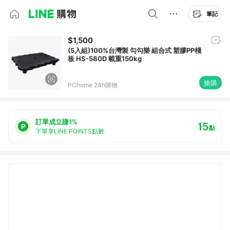
筆記
$1,500
(5入組)100%台灣製 勾勾樂 組合式 塑膠PP棧
板 HS-580D 載重150kg
搶購
PChome 24h購物
訂單成立賺1%
15
點
下單享LINE POINTS點數