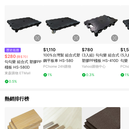
部分指定商品 - 下載軟體、奶粉/副食品、電腦軟體、InComm儲
值點數、點數/禮物卡 [2025/2/16起適用] - 票券全品項
[2026/6/2起適用] 《5》回饋點數的計算將會排除【訂單活動折
扣 (含折價券折扣)】、【P幣扣抵】、【現金積點扣抵】及【訂單
運費】等金額。 《6》符合LINE POINTS回饋資格之訂單將於商
家訂單頁面標示「LINE回饋」，若無此標示則 不符合回饋LINE
POINTS點數資格亦不得使用點數紅包 。 《7》LINE購物設有
「單一商品最高回饋點數」機制 (特殊活動時開放「回饋無上
限」)，以同一訂單中同一商品不論件數計算，並依訂單成立時間
$1,110
$780
$1,
歷史低價
當下LINE購物所設定的回饋機制為準。 《8》LINE購物為購物資
100%台灣製 組合式塑
(3入組) 勾勾樂 組合式
(5入
$280
(降$70)
訊整合性平台，商品資料更新會有時間差，如顯示之商品規格、
鋼平板車 HS-580
塑膠PP棧板 HS-410D
勾樂
勾勾樂 組合式 塑膠PP
顏色、價位、贈品與PChome 24h購物銷售網頁不符，以銷售網
板 HS-5
PChome 24h購物
Yahoo購物中心
PCh
棧板 HS-580D
頁標示為準！
g
東森購物 ETMall
1%
0.3%
1
0.5%
熱銷排行榜