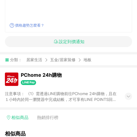
價格趨勢怎麼看？
設定到價通知
分類：
居家生活
五金/居家裝修
地板
PChome 24h購物
注意事項： 《1》需透過LINE購物前往PChome 24h購物，且在
１小時內於同一瀏覽器中完成結帳，才可享有LINE POINTS回饋
資格。 《2》LINE購物點數回饋僅限「PChome 24h購物」商品
(特殊類型商品、企業採購除外)，日本代購、旅遊、票券等商品不
在點數回饋範圍內。 《3》如取消訂單、退貨、購物中登出
相似商品
熱銷排行榜
PChome 24h購物帳號，將無法獲得點數回饋。 《4》如購買以
下類別商品，將無法獲得點數回饋： - 0-1歲奶粉、手機門號商
相似商品
品、票券、訂閱方案、PChome儲值商品、企業專區/企業採購、