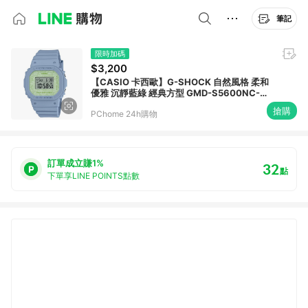
筆記
限時加碼
$3,200
【CASIO 卡西歐】G-SHOCK 自然風格 柔和
優雅 沉靜藍綠 經典方型 GMD-S5600NC-
2_40.5mm
搶購
PChome 24h購物
訂單成立賺1%
32
點
下單享LINE POINTS點數