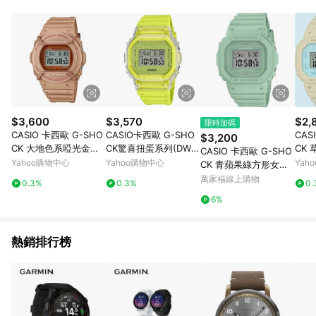
部分指定商品 - 下載軟體、奶粉/副食品、電腦軟體、InComm儲
值點數、點數/禮物卡 [2025/2/16起適用] - 票券全品項
[2026/6/2起適用] 《5》回饋點數的計算將會排除【訂單活動折
扣 (含折價券折扣)】、【P幣扣抵】、【現金積點扣抵】及【訂單
運費】等金額。 《6》符合LINE POINTS回饋資格之訂單將於商
家訂單頁面標示「LINE回饋」，若無此標示則 不符合回饋LINE
POINTS點數資格亦不得使用點數紅包 。 《7》LINE購物設有
「單一商品最高回饋點數」機制 (特殊活動時開放「回饋無上
限」)，以同一訂單中同一商品不論件數計算，並依訂單成立時間
$3,600
$3,570
$2,
限時加碼
當下LINE購物所設定的回饋機制為準。 《8》LINE購物為購物資
CASIO 卡西歐 G-SHO
CASIO卡西歐 G-SHO
CAS
$3,200
訊整合性平台，商品資料更新會有時間差，如顯示之商品規格、
CK 大地色系啞光金屬
CK驚喜扭蛋系列(DW-5
CK
CASIO 卡西歐 G-SHO
顏色、價位、贈品與PChome 24h購物銷售網頁不符，以銷售網
電子錶 DW-5700PT-5
600GL-9)
七夕
Yahoo購物中心
Yahoo購物中心
Yah
CK 青蘋果綠方形女錶
頁標示為準！
晴空藍
GMD-S5600BA-3
萬家福線上購物
0.3%
0.3%
0.
C-9
6%
熱銷排行榜