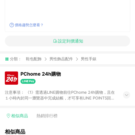
價格趨勢怎麼看？
設定到價通知
分類：
鞋包配飾
男性飾品配件
男性手錶
PChome 24h購物
注意事項： 《1》需透過LINE購物前往PChome 24h購物，且在
１小時內於同一瀏覽器中完成結帳，才可享有LINE POINTS回饋
資格。 《2》LINE購物點數回饋僅限「PChome 24h購物」商品
(特殊類型商品、企業採購除外)，日本代購、旅遊、票券等商品不
在點數回饋範圍內。 《3》如取消訂單、退貨、購物中登出
相似商品
熱銷排行榜
PChome 24h購物帳號，將無法獲得點數回饋。 《4》如購買以
下類別商品，將無法獲得點數回饋： - 0-1歲奶粉、手機門號商
相似商品
品、票券、訂閱方案、PChome儲值商品、企業專區/企業採購、