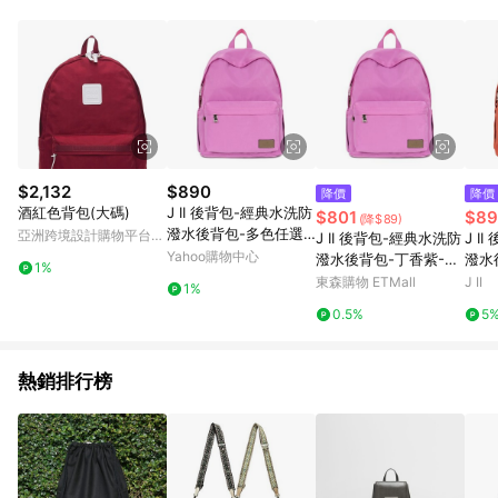
部分指定商品 - 下載軟體、奶粉/副食品、電腦軟體、InComm儲
值點數、點數/禮物卡 [2025/2/16起適用] - 票券全品項
[2026/6/2起適用] 《5》回饋點數的計算將會排除【訂單活動折
扣 (含折價券折扣)】、【P幣扣抵】、【現金積點扣抵】及【訂單
運費】等金額。 《6》符合LINE POINTS回饋資格之訂單將於商
家訂單頁面標示「LINE回饋」，若無此標示則 不符合回饋LINE
POINTS點數資格亦不得使用點數紅包 。 《7》LINE購物設有
「單一商品最高回饋點數」機制 (特殊活動時開放「回饋無上
限」)，以同一訂單中同一商品不論件數計算，並依訂單成立時間
$2,132
$890
降價
降價
當下LINE購物所設定的回饋機制為準。 《8》LINE購物為購物資
酒紅色背包(大碼)
J II 後背包-經典水洗防
$801
$89
(降$89)
訊整合性平台，商品資料更新會有時間差，如顯示之商品規格、
潑水後背包-多色任選-
亞洲跨境設計購物平台
J II 後背包-經典水洗防
J I
顏色、價位、贈品與PChome 24h購物銷售網頁不符，以銷售網
6388-27
Pinkoi
Yahoo購物中心
潑水後背包-丁香紫-63
潑水
頁標示為準！
1%
88-23
88-
東森購物 ETMall
J II
1%
0.5%
5
熱銷排行榜