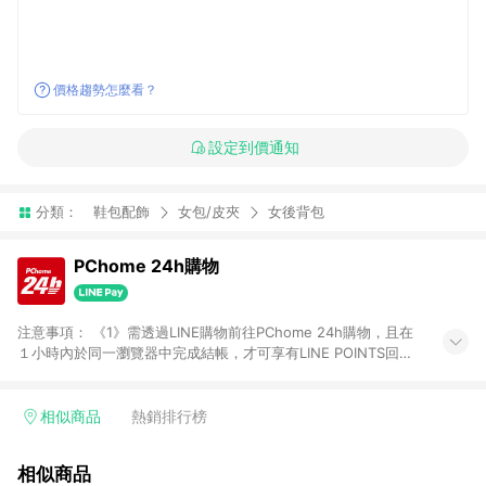
價格趨勢怎麼看？
設定到價通知
分類：
鞋包配飾
女包/皮夾
女後背包
PChome 24h購物
注意事項： 《1》需透過LINE購物前往PChome 24h購物，且在
１小時內於同一瀏覽器中完成結帳，才可享有LINE POINTS回饋
資格。 《2》LINE購物點數回饋僅限「PChome 24h購物」商品
(特殊類型商品、企業採購除外)，日本代購、旅遊、票券等商品不
在點數回饋範圍內。 《3》如取消訂單、退貨、購物中登出
相似商品
熱銷排行榜
PChome 24h購物帳號，將無法獲得點數回饋。 《4》如購買以
下類別商品，將無法獲得點數回饋： - 0-1歲奶粉、手機門號商
相似商品
品、票券、訂閱方案、PChome儲值商品、企業專區/企業採購、