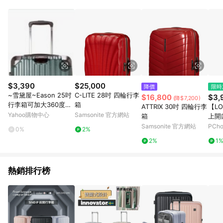
部分指定商品 - 下載軟體、奶粉/副食品、電腦軟體、InComm儲
值點數、點數/禮物卡 [2025/2/16起適用] - 票券全品項
[2026/6/2起適用] 《5》回饋點數的計算將會排除【訂單活動折
扣 (含折價券折扣)】、【P幣扣抵】、【現金積點扣抵】及【訂單
運費】等金額。 《6》符合LINE POINTS回饋資格之訂單將於商
家訂單頁面標示「LINE回饋」，若無此標示則 不符合回饋LINE
POINTS點數資格亦不得使用點數紅包 。 《7》LINE購物設有
「單一商品最高回饋點數」機制 (特殊活動時開放「回饋無上
限」)，以同一訂單中同一商品不論件數計算，並依訂單成立時間
$3,390
$25,000
降價
限時
當下LINE購物所設定的回饋機制為準。 《8》LINE購物為購物資
~雪黛屋~Eason 25吋
C-LITE 28吋 四輪行李
$16,800
$3,
(降$7,200)
訊整合性平台，商品資料更新會有時間差，如顯示之商品規格、
行李箱可加大360度旋
箱
ATTRIX 30吋 四輪行李
【LO
顏色、價位、贈品與PChome 24h購物銷售網頁不符，以銷售網
轉避震飛機輪防撞護角
Yahoo購物中心
Samsonite 官方網站
箱
上開口
頁標示為準！
外掛鉤固定海關密碼鎖
6)
Samsonite 官方網站
PCh
0%
2%
U009
2%
1
熱銷排行榜