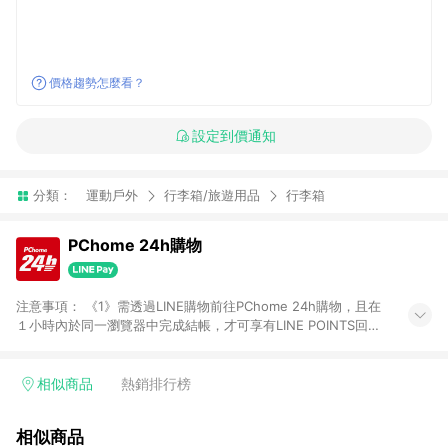
價格趨勢怎麼看？
設定到價通知
分類：
運動戶外
行李箱/旅遊用品
行李箱
PChome 24h購物
注意事項： 《1》需透過LINE購物前往PChome 24h購物，且在
１小時內於同一瀏覽器中完成結帳，才可享有LINE POINTS回饋
資格。 《2》LINE購物點數回饋僅限「PChome 24h購物」商品
(特殊類型商品、企業採購除外)，日本代購、旅遊、票券等商品不
在點數回饋範圍內。 《3》如取消訂單、退貨、購物中登出
相似商品
熱銷排行榜
PChome 24h購物帳號，將無法獲得點數回饋。 《4》如購買以
下類別商品，將無法獲得點數回饋： - 0-1歲奶粉、手機門號商
相似商品
品、票券、訂閱方案、PChome儲值商品、企業專區/企業採購、