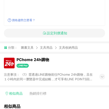
價格趨勢怎麼看？
設定到價通知
分類：
圖書文具
文具用品
文具收納用品
PChome 24h購物
注意事項： 《1》需透過LINE購物前往PChome 24h購物，且在
１小時內於同一瀏覽器中完成結帳，才可享有LINE POINTS回饋
資格。 《2》LINE購物點數回饋僅限「PChome 24h購物」商品
(特殊類型商品、企業採購除外)，日本代購、旅遊、票券等商品不
在點數回饋範圍內。 《3》如取消訂單、退貨、購物中登出
相似商品
熱銷排行榜
PChome 24h購物帳號，將無法獲得點數回饋。 《4》如購買以
下類別商品，將無法獲得點數回饋： - 0-1歲奶粉、手機門號商
相似商品
品、票券、訂閱方案、PChome儲值商品、企業專區/企業採購、