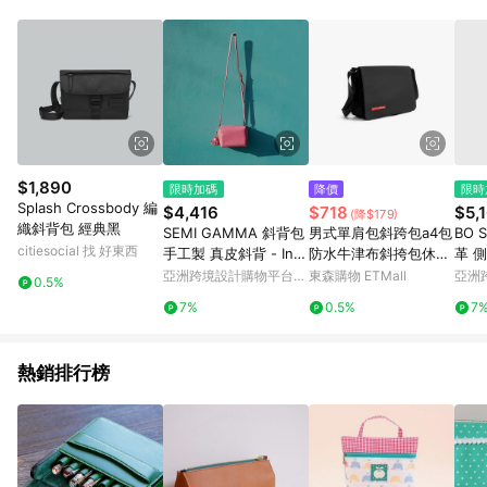
部分指定商品 - 下載軟體、奶粉/副食品、電腦軟體、InComm儲
值點數、點數/禮物卡 [2025/2/16起適用] - 票券全品項
[2026/6/2起適用] 《5》回饋點數的計算將會排除【訂單活動折
扣 (含折價券折扣)】、【P幣扣抵】、【現金積點扣抵】及【訂單
運費】等金額。 《6》符合LINE POINTS回饋資格之訂單將於商
家訂單頁面標示「LINE回饋」，若無此標示則 不符合回饋LINE
POINTS點數資格亦不得使用點數紅包 。 《7》LINE購物設有
「單一商品最高回饋點數」機制 (特殊活動時開放「回饋無上
限」)，以同一訂單中同一商品不論件數計算，並依訂單成立時間
$1,890
限時加碼
降價
限時
當下LINE購物所設定的回饋機制為準。 《8》LINE購物為購物資
Splash Crossbody 編
$4,416
$718
$5,
(降$179)
訊整合性平台，商品資料更新會有時間差，如顯示之商品規格、
織斜背包 經典黑
SEMI GAMMA 斜背包
男式單肩包斜跨包a4包
BO 
顏色、價位、贈品與PChome 24h購物銷售網頁不符，以銷售網
citiesocial 找 好東西
手工製 真皮斜背 - Inn
防水牛津布斜挎包休閑
革 
頁標示為準！
uendo Pink
商務男包橫款
亞洲跨境設計購物平台
東森購物 ETMall
亞洲
0.5%
Pinkoi
Pinko
7%
0.5%
7
熱銷排行榜