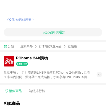
價格趨勢怎麼看？
設定到價通知
分類：
運動戶外
行李箱/旅遊用品
登機箱
PChome 24h購物
注意事項： 《1》需透過LINE購物前往PChome 24h購物，且在
１小時內於同一瀏覽器中完成結帳，才可享有LINE POINTS回饋
資格。 《2》LINE購物點數回饋僅限「PChome 24h購物」商品
(特殊類型商品、企業採購除外)，日本代購、旅遊、票券等商品不
在點數回饋範圍內。 《3》如取消訂單、退貨、購物中登出
相似商品
熱銷排行榜
PChome 24h購物帳號，將無法獲得點數回饋。 《4》如購買以
下類別商品，將無法獲得點數回饋： - 0-1歲奶粉、手機門號商
相似商品
品、票券、訂閱方案、PChome儲值商品、企業專區/企業採購、