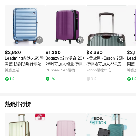
部分指定商品 - 下載軟體、奶粉/副食品、電腦軟體、InComm儲
值點數、點數/禮物卡 [2025/2/16起適用] - 票券全品項
[2026/6/2起適用] 《5》回饋點數的計算將會排除【訂單活動折
扣 (含折價券折扣)】、【P幣扣抵】、【現金積點扣抵】及【訂單
運費】等金額。 《6》符合LINE POINTS回饋資格之訂單將於商
家訂單頁面標示「LINE回饋」，若無此標示則 不符合回饋LINE
POINTS點數資格亦不得使用點數紅包 。 《7》LINE購物設有
「單一商品最高回饋點數」機制 (特殊活動時開放「回饋無上
限」)，以同一訂單中同一商品不論件數計算，並依訂單成立時間
$2,680
$1,380
$3,390
$2,
當下LINE購物所設定的回饋機制為準。 《8》LINE購物為購物資
Leadming前進未來 雙
Bogazy 城市漫旅 20+
~雪黛屋~Eason 25吋
Lea
訊整合性平台，商品資料更新會有時間差，如顯示之商品規格、
開蓋 防刮防爆行李箱2
25吋可加大輕量行李箱
行李箱可加大360度旋
開蓋
顏色、價位、贈品與PChome 24h購物銷售網頁不符，以銷售網
9吋冰鑽藍
(多色任選)
轉避震飛機輪防撞護角
5吋
神腦生活
PChome 24h購物
Yahoo購物中心
神腦
頁標示為準！
外掛鉤固定海關密碼鎖
1%
1%
0%
1
U009
熱銷排行榜