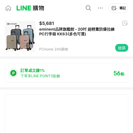
筆記
$5,681
eminent品牌旗艦館 - 20吋 超輕量防爆拉鍊
PC行李箱 KK63(多色可選)
搶購
PChome 24h購物
訂單成立賺1%
56
點
下單享LINE POINTS點數