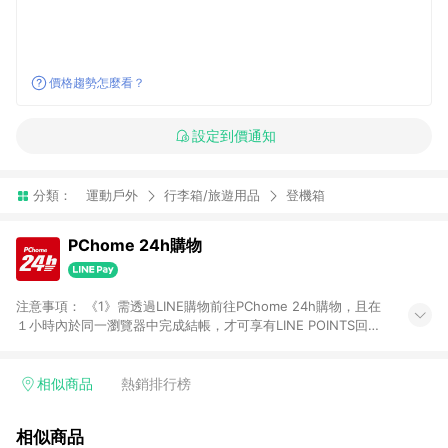
價格趨勢怎麼看？
設定到價通知
分類：
運動戶外
行李箱/旅遊用品
登機箱
PChome 24h購物
注意事項： 《1》需透過LINE購物前往PChome 24h購物，且在
１小時內於同一瀏覽器中完成結帳，才可享有LINE POINTS回饋
資格。 《2》LINE購物點數回饋僅限「PChome 24h購物」商品
(特殊類型商品、企業採購除外)，日本代購、旅遊、票券等商品不
在點數回饋範圍內。 《3》如取消訂單、退貨、購物中登出
相似商品
熱銷排行榜
PChome 24h購物帳號，將無法獲得點數回饋。 《4》如購買以
下類別商品，將無法獲得點數回饋： - 0-1歲奶粉、手機門號商
相似商品
品、票券、訂閱方案、PChome儲值商品、企業專區/企業採購、