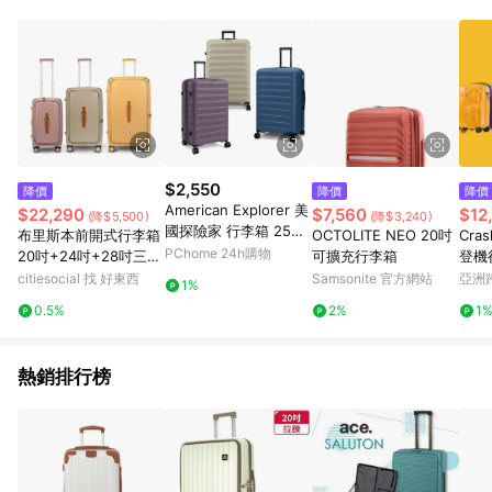
部分指定商品 - 下載軟體、奶粉/副食品、電腦軟體、InComm儲
值點數、點數/禮物卡 [2025/2/16起適用] - 票券全品項
[2026/6/2起適用] 《5》回饋點數的計算將會排除【訂單活動折
扣 (含折價券折扣)】、【P幣扣抵】、【現金積點扣抵】及【訂單
運費】等金額。 《6》符合LINE POINTS回饋資格之訂單將於商
家訂單頁面標示「LINE回饋」，若無此標示則 不符合回饋LINE
POINTS點數資格亦不得使用點數紅包 。 《7》LINE購物設有
「單一商品最高回饋點數」機制 (特殊活動時開放「回饋無上
限」)，以同一訂單中同一商品不論件數計算，並依訂單成立時間
$2,550
降價
降價
降價
當下LINE購物所設定的回饋機制為準。 《8》LINE購物為購物資
American Explorer 美
$22,290
$7,560
$12
(降$5,500)
(降$3,240)
訊整合性平台，商品資料更新會有時間差，如顯示之商品規格、
國探險家 行李箱 25吋
布里斯本前開式行李箱
OCTOLITE NEO 20吋
Cras
顏色、價位、贈品與PChome 24h購物銷售網頁不符，以銷售網
+29吋 旅行箱 (CP2)
PChome 24h購物
20吋+24吋+28吋三件
可擴充行李箱
登機行
頁標示為準！
組 20吋藍花楹粉+24
白/黃
citiesocial 找 好東西
Samsonite 官方網站
亞洲
1%
吋黃金海岸+28吋藍花
色
Pinko
0.5%
2%
1
楹粉
熱銷排行榜