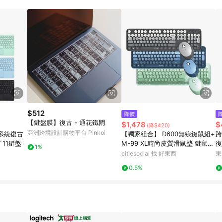
高回饋點數」機制 (特殊活動時開放「回饋無上限」)，以同一訂單中同一商品
INE購物所設定的回饋機制為準。 《8》LINE購物為購物資訊整合性平台，商
格、顏色、價位、贈品與PChome 24h購物銷售網頁不符，以銷售網頁標示
$512
降價
【鍵盤膜】復古 - 通花鐵閘
$1,478
$
(降$420)
亞洲跨境設計購物平台 Pinkoi
系統復古
【獨家組合】 D600無線鍵鼠組+
跨
 11鍵盤
M-99 XL時尚皮質滑鼠墊 鍵鼠組
復
1%
東青綠+ 滑鼠墊 粉
鍵
citiesocial 找 好東西
東
0.5%