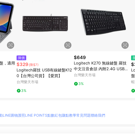
$649
降價
o 鍵盤，適用
Logitech K270 無線鍵盤 羅技
$329
$
(降$7)
中文注音倉頡 內附2.4G USB接
Logitech羅技 USB有線鍵盤K12
L
收器
台灣樂天市場
0【台灣公司貨】【愛買】
盤
台灣樂天市場
蝦
3%
3%
動
LINE購物護照
LINE POINTS點數紅包
賺點教學
常見問題
聯絡我們