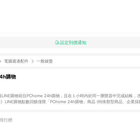
設定到價通知
電腦週邊配件
一般鍵盤
24h購物
LINE購物前往PChome 24h購物，且在１小時內於同一瀏覽器中完成結帳，才
《2》LINE購物點數回饋僅限「PChome 24h購物」商品 (特殊類型商品、企業
在點數回饋範圍內。 《3》如取消訂單、退貨、購物中登出PChome 24h購
如購買以下類別商品，將無法獲得點數回饋： - 0-1歲奶粉、手機門號商品、
企業專區/企業採購、部分指定商品 - 下載軟體、奶粉/副食品、電腦軟體、InCo
排行榜
/16起適用] - 票券全品項 [2026/6/2起適用] 《5》回饋點數的計算將會排除【訂
抵】、【現金積點扣抵】及【訂單運費】等金額。 《6》符合LINE POINTS
E回饋」，若無此標示則 不符合回饋LINE POINTS點數資格亦不得使用點數紅包 