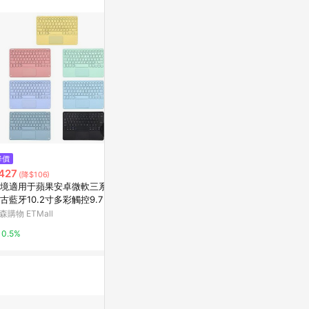
不論件數計算，
品資料更新會有
為準！
$6,539
降價
降價
Apple 巧控鍵盤 含 Touch ID 和
427
$1,478
(降$106)
(降$4
數字鍵盤 適用於配備 Apple 晶
境適用于蘋果安卓微軟三系統
【獨家組合】 
片的 Mac 機型 中文注音 黑色按
台灣樂天市場
古藍牙10.2寸多彩觸控9.7 11
M-99 XL
鍵
盤
東青綠+ 滑鼠
森購物 ETMall
citiesocial 
3%
0.5%
0.5%