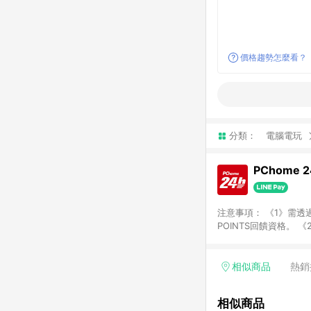
價格趨勢怎麼看？
分類：
電腦電玩
PChome 
注意事項： 《1》需透過
POINTS回饋資格。 
購、旅遊、票券等商品不
獲得點數回饋。 《4》
PChome儲值商品、
相似商品
熱銷
數/禮物卡 [2025/2
價券折扣)】、【P幣扣
相似商品
商家訂單頁面標示「LIN