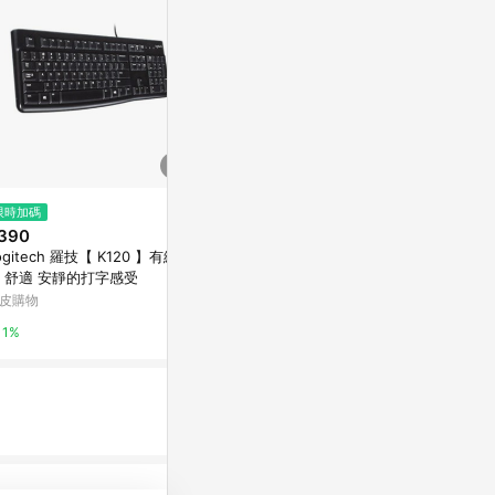
$26,500
限時加碼
降價
ASUS 華碩 Ex
390
$639
(降$60)
ower (D700
ogitech 羅技【 K120 】有線鍵
羅技 MK235無線滑鼠鍵盤組
R 商用電腦+D
Yahoo購物中
 舒適 安靜的打字感受
PChome 24h購物
組 i5-14500/
皮購物
0.3%
1%
1%