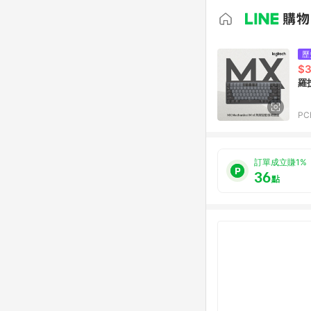
歷
$3
羅技
PC
訂單成立賺1%
36
點