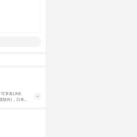
可享有LINE
採購除外)，日本代
物帳號，將無法
票券、訂閱方案、
mm儲值點數、點
單活動折扣 (含折
回饋資格之訂單將於
。 《7》LINE