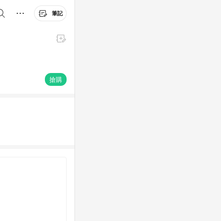
筆記
搶購