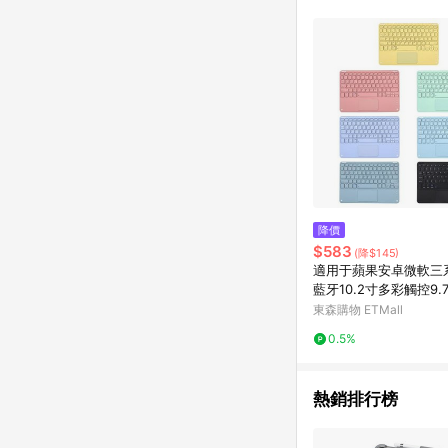
購物設有「單一商品最
並依訂單成立時間當下L
時間差，如顯示之商品規
降價
$583
(降$145)
適用于蘋果安卓微軟三
藍牙10.2寸多彩觸控9.7
東森購物 ETMall
0.5%
熱銷排行榜