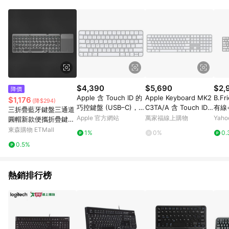
Vision Pro、Vision Pro配件、Pro Display XDR、 禮品卡、禮品
包裝、Apple開發者計畫和運輸、Apple 員購商城、
AppleCare+服務單獨購買或在主產品發貨後購買。 6. 每種型號
都有終⽣回饋限额： a) iPhone、Mac、iPad、Watch、Vision、
Apple TV 及 HomePod : 每個型號6件 b) AirTag 1 件裝及
AirTag 配件: 每款32件 c) AirTag 4 件裝: 8份 d) AirPods 及其他
合資格配: 每款10件 本限額適用於Apple Store網站及APP所有購
買行為，超過限額將停止核發回饋 7. 若您購買符合贈點資格之商
品，且使用禮品卡付款，點數回饋將以扣除禮品卡後的實際付款
$4,390
$5,690
$2,
降價
金額為回饋計算。 8. 國際商家之商品金額及回饋點數依據將以商
Apple 含 Touch ID 的
Apple Keyboard MK2
B.F
$1,176
(降$294)
品未稅價格為準。 9. 2020/7/13 00:00起回饋點數以商品未稅價
巧控鍵盤 (USB–C)，適
C3TA/A 含 Touch ID
有線
三折疊藍牙鍵盤三通道
格為準。 10. 若您的訂單內有多項商品且為分批出貨，「LINE購
用於配備 Apple 晶片
和數字鍵盤的巧控鍵盤
盤-
Apple 官方網站
萬家福線上購物
Yah
圓帽新款便攜折疊鍵盤
物通知」僅會發送首批出貨的商品資訊，其餘商品資訊將於出貨
的 Mac 機型 - 中文
_ 台灣公司貨
帶觸摸板左右按鍵現貨
東森購物 ETMall
後三天顯示於「LINE購物後台>我的>我的訂單>已訂購」。 11.
1%
0%
0.
(拼音)
因Apple隱私政策，LINE購物通知發送時，顯示之訂單時間「分:
0.5%
秒」皆為「59:59」。 12. 建議可將導購過程進行錄影，避免後續
導購失效無從查證
熱銷排行榜