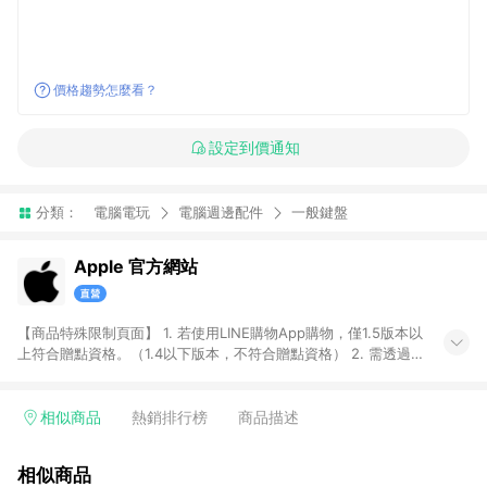
價格趨勢怎麼看？
設定到價通知
分類：
電腦電玩
電腦週邊配件
一般鍵盤
Apple 官方網站
【商品特殊限制頁面】 1. 若使用LINE購物App購物，僅1.5版本以
上符合贈點資格。（1.4以下版本，不符合贈點資格） 2. 需透過
LINE購物前往Apple蘋果官方網站消費，並在同一瀏覽器於24小
時內結帳，即享有LINE POINTS回饋資格。 3. 符合資格者將於出
貨後3個工作日陸續發送交易訊息通知。 4. 點數將於廠商出貨
相似商品
熱銷排行榜
商品描述
後，隔天起算之60個工作日陸續確認發送。 5. 部分商品不具點數
回饋資格，亦不能使用點數紅包，包含iPhone 17系列、iPhone
相似商品
17e、MacBook Neo、Studio Display XDR 及 Studio Display、