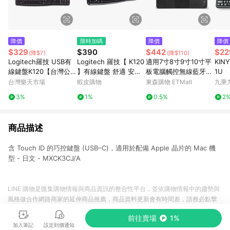
降價
限時加碼
降價
降價
$329
$390
$442
$22
(降$7)
(降$110)
Logitech羅技 USB有
Logitech 羅技【 K120
適用7寸8寸9寸10寸平
KIN
線鍵盤K120【台灣公司
】有線鍵盤 舒適 安靜
板電腦觸控無線藍牙鍵
1U
貨】【愛買】
的打字感受
盤三系統通用妙控鍵盤
台灣樂天市場
蝦皮購物
東森購物 ETMall
九乘
3%
1%
0.5%
2
商品描述
含 Touch ID 的巧控鍵盤 (USB–C)，適用於配備 Apple 晶片的 Mac 機
型 - 日文 - MXCK3CJ/A
LINE 購物是匯集購物情報與商品資訊的整合性平台，並依購物情報中的趨勢與
風格做合作網路商家的延伸商品推薦，商品資料更新會有時間差，請務必點擊
商品至各合作網路商家，確認現售價與購物條件，一切資訊以合作廠商網頁為
前往賣場
1%
準。
加入筆記
設定到價通知