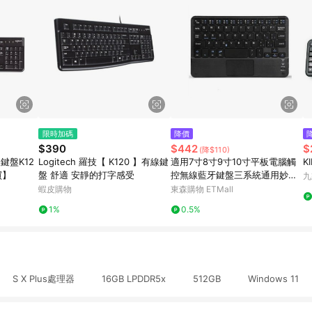
限時加碼
降價
$390
$442
$
(降$110)
線鍵盤K12
Logitech 羅技【 K120 】有線鍵
適用7寸8寸9寸10寸平板電腦觸
K
買】
盤 舒適 安靜的打字感受
控無線藍牙鍵盤三系統通用妙控
九
鍵盤
蝦皮購物
東森購物 ETMall
1%
0.5%
 S X Plus處理器 16GB LPDDR5x 512GB Windows 11