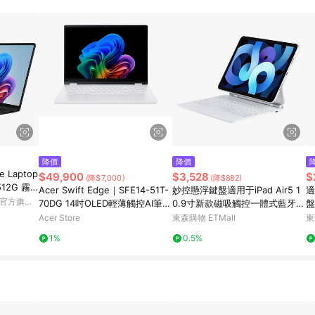
降價
降價
e Laptop
$49,900
$3,528
$
(降$7,000)
(降$882)
512G 霧
Acer Swift Edge｜SFE14-51T-
妙控懸浮鍵盤適用于iPad Air5 1
適
蝦皮官方旗艦
70DG 14吋OLED輕薄觸控AI筆電
0.9寸新款磁吸觸控一體式藍牙鍵
盤
(Windows 11 Home/U7-258V/
盤
X
Acer Store
東森購物 ETMall
東
32G/1T)
1%
0.5%