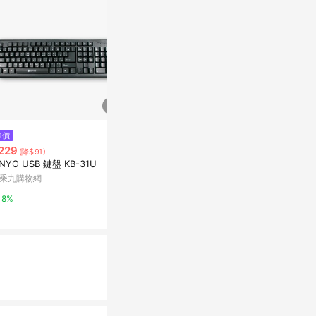
$899
降價
限時加碼
PC Park D
229
$890
(降$91)
打字機設計 
INYO USB 鍵盤 KB-31U
[家速配]RASTO RZ4 高階款2.4
英文、大易符
蝦皮直營_3C
G無線鍵鼠組
乘九購物網
萬家福線上購物
1%
8%
3%