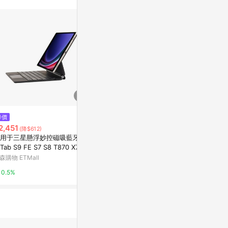
降價
限時加碼
限時加碼
2,451
$1,040
$999
(降$612)
用于三星懸浮妙控磁吸藍牙鍵
HODA 磁吸左右防窺保護貼 微軟
(一組2入)【M
Tab S9 FE S7 S8 T870 X700
Surface 系列 Surface Laptop
oSoft 10吋 
510
第7版 13.8吋 15吋 公司貨
璃螢幕保護貼
森購物 ETMall
蝦皮購物
萬家福線上購
0.5%
1%
3%