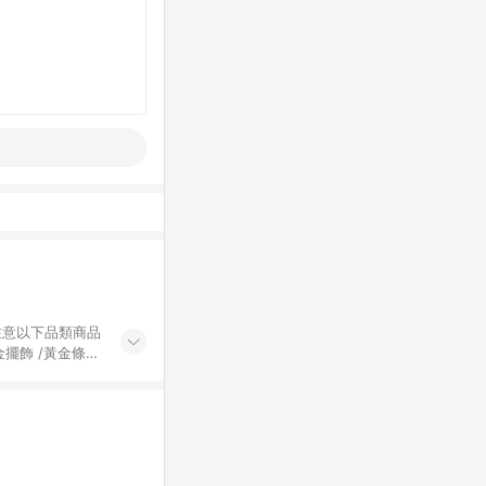
黃金擺飾 /黃金條
的購回饋活動享
除外) 3. 訂
轉賣不具回饋資
認定為準