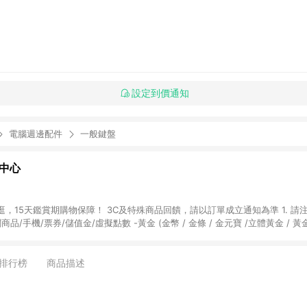
設定到價通知
電腦週邊配件
一般鍵盤
物中心
天鑑賞期購物保障！ 3C及特殊商品回饋，請以訂單成立通知為準 1. 請注意以下品類商品
關商品/手機/票券/儲值金/虛擬點數 -黃金 (金幣 / 金條 / 金元寶 /立體黃金 / 
] 2. 以下訂單將不符合導購資格，亦不得使用點數紅包： - 點擊Yahoo奇摩APP
 - 購物中心商店之商品：商品賣場中有標示「商店」及顯示商店名稱者(指定活動店家
排行榜
商品描述
購物金/超贈點/福利金/紅利折抵/折價券等虛擬貨幣折抵 4. 大宗採購或批發
定您為大宗採購、批發轉賣而非最終消費使用者，相關認定以Yahoo購物中心之