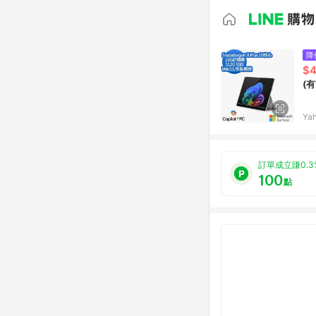
降
$4
(有
Ya
訂單成立賺0.3
100
點