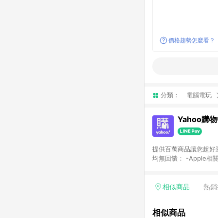
價格趨勢怎麼看？
分類：
電腦電玩
Yahoo購
提供百萬商品讓您超好逛，15
均無回饋： -Apple相
塊) [2023/2/10起適用] -電玩/遊戲/相機/單眼/鏡頭/拍立得 [2024/6/1起適用] -內接硬碟、外接硬碟、主機板/顯示卡
[2026/5/18起適用
Yahoo超贈點回饋者
相似商品
熱銷
單回饋金額將扣除運費/
格： 如有相關事證認
相似商品