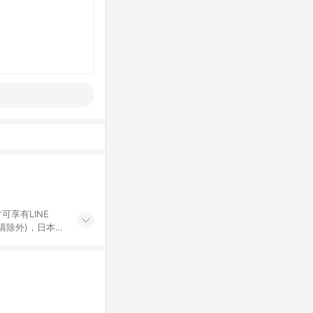
可享有LINE
採購除外)，日本代
物帳號，將無法
票券、訂閱方案、
mm儲值點數、點
單活動折扣 (含折
回饋資格之訂單將於
。 《7》LINE