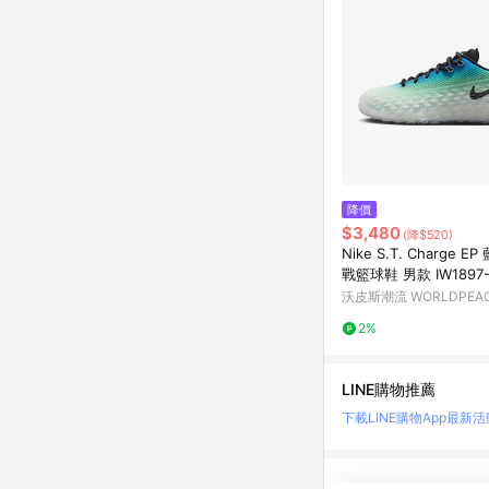
降價
$3,480
(降$520)
Nike S.T. Charge E
戰籃球鞋 男款 IW1897-
灣現貨]
沃皮斯潮流 WORLDPEA
2%
LINE購物推薦
下載LINE購物App
最新活