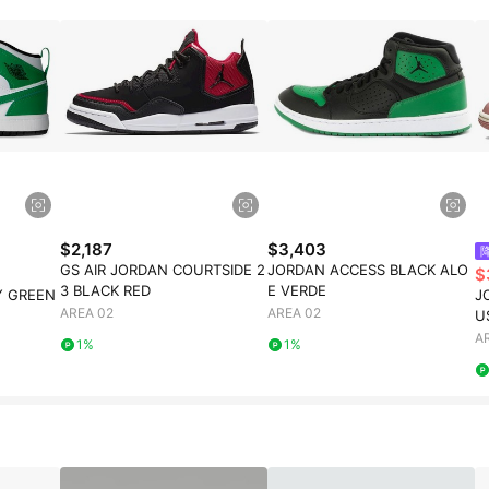
高回饋點數」機制 (特殊活動時開放「回饋無上限」)，以同一訂單中同一商品
INE購物所設定的回饋機制為準。 《8》LINE購物為購物資訊整合性平台，商
格、顏色、價位、贈品與PChome 24h購物銷售網頁不符，以銷售網頁標示
$2,187
$3,403
GS AIR JORDAN COURTSIDE 2
JORDAN ACCESS BLACK ALO
$
3 BLACK RED
E VERDE
Y GREEN
J
AREA 02
AREA 02
U
A
1%
1%