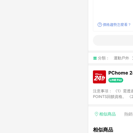
價格趨勢怎麼看？
分類：
運動戶外
PChome 
注意事項： 《1》需透過
POINTS回饋資格。 
購、旅遊、票券等商品不
獲得點數回饋。 《4》
PChome儲值商品、
相似商品
熱銷
數/禮物卡 [2025/2
價券折扣)】、【P幣扣
相似商品
商家訂單頁面標示「LIN