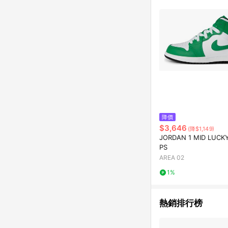
購物設有「單一商品最
並依訂單成立時間當下L
時間差，如顯示之商品規
降價
$3,646
(降$1,149)
JORDAN 1 MID LUCK
PS
AREA 02
1%
熱銷排行榜