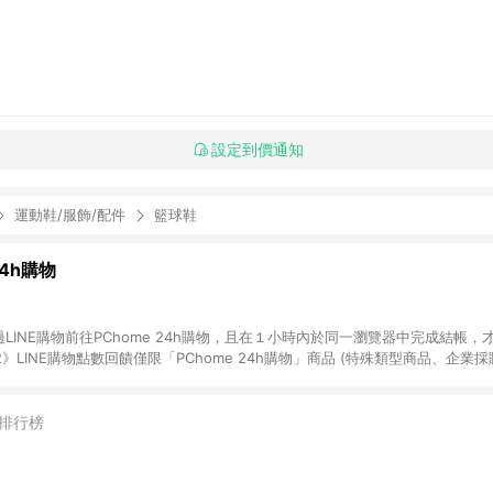
設定到價通知
運動鞋/服飾/配件
籃球鞋
24h購物
LINE購物前往PChome 24h購物，且在１小時內於同一瀏覽器中完成結帳，才
《2》LINE購物點數回饋僅限「PChome 24h購物」商品 (特殊類型商品、企業
在點數回饋範圍內。 《3》如取消訂單、退貨、購物中登出PChome 24h購
如購買以下類別商品，將無法獲得點數回饋： - 0-1歲奶粉、手機門號商品、
企業專區/企業採購、部分指定商品 - 下載軟體、奶粉/副食品、電腦軟體、InCo
排行榜
/16起適用] - 票券全品項 [2026/6/2起適用] 《5》回饋點數的計算將會排除【訂
抵】、【現金積點扣抵】及【訂單運費】等金額。 《6》符合LINE POINTS
E回饋」，若無此標示則 不符合回饋LINE POINTS點數資格亦不得使用點數紅包 