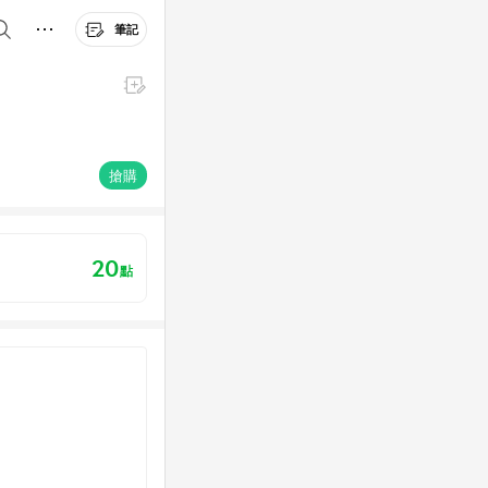
筆記
搶購
20
點