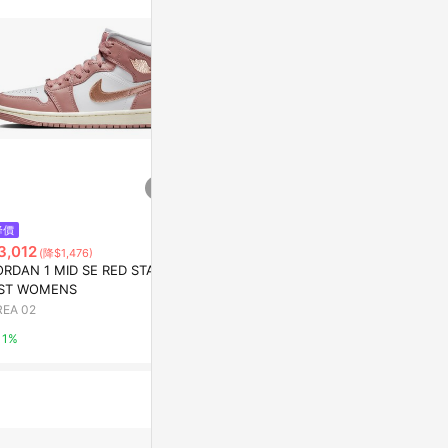
不論件數計算，
品資料更新會有
為準！
$1,616
降價
歷史低價
PS AIR JORDAN ACCESS BLAC
3,012
$2,555
(降$1,476)
(降$6
K/ORANGE
ORDAN 1 MID SE RED STARD
AIR JORDAN 
AREA 02
ST WOMENS
G LIGHT FU
REA 02
AREA 02
1%
1%
1%