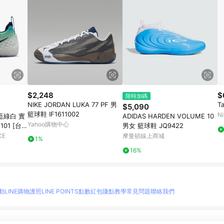
$2,248
$
限時加碼
NIKE JORDAN LUKA 77 PF 男
T
$5,090
籃球鞋 IF1611002
Ni
P 藍綠白 實
ADIDAS HARDEN VOLUME 10
Yahoo購物中心
101 [台
男女 籃球鞋 JQ9422
CE
摩曼頓線上商城
1%
16%
動
LINE購物護照
LINE POINTS點數紅包
賺點教學
常見問題
聯絡我們