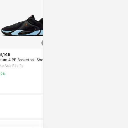
6,146
$15,300
$5,480
atum 4 PF Basketball Shoes
Caitlin Clark x Nike Kobe 5 Pro
Nike 籃球鞋 J
tro 新秀 銀色紅色 籃球鞋 男款 I
Channel 12
ke Asia Pacific
V2712-001
F2794-700
Yahoo購物中心
Yahoo購物中
2%
1%
1%