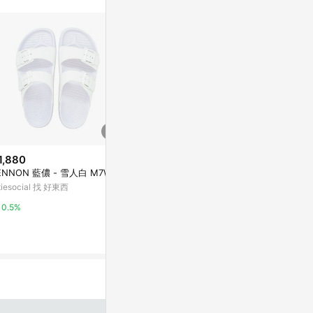
不論件數計算，
品資料更新會有
為準！
1,880
$169
$299
ENNON 藍儂 - 雪人白 M7W9
【333家居鞋館】霧彩線條休閒
Freedom Mo
拖鞋-沙色
d Slide 男
itiesocial 找 好東西
香拖 戶外 FM
PChome 24h購物
東森購物 ETMa
0.5%
1%
0.5%