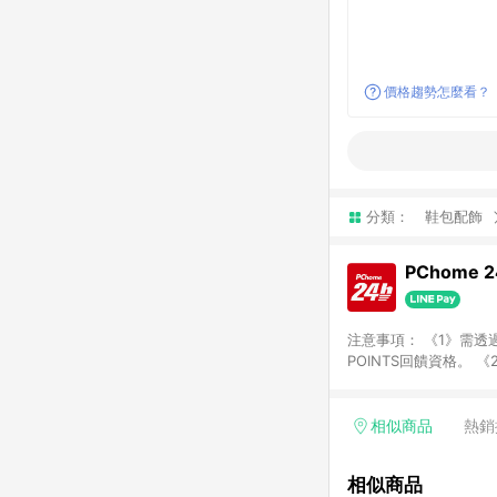
價格趨勢怎麼看？
分類：
鞋包配飾
PChome 
注意事項： 《1》需透過
POINTS回饋資格。 
購、旅遊、票券等商品不
獲得點數回饋。 《4》
PChome儲值商品、
相似商品
熱銷
數/禮物卡 [2025/2
價券折扣)】、【P幣扣
相似商品
商家訂單頁面標示「LIN