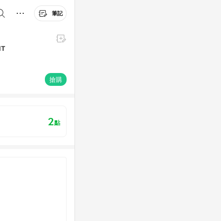
筆記
NT
搶購
2
點