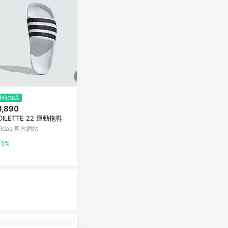
限時加碼
降價
歷史低價
1,890
$1,120
$737
(降$108)
(降$230
DILETTE 22 運動拖鞋
Adidas ADILETTE 22 男鞋 女鞋
ADIDAS ADIC
白色 厚底 中性 運動 休閒 拖鞋 I
男女運動拖鞋-
didas 官方網站
F3668
Yahoo購物中心
Yahoo購物中
5%
1%
1%