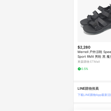
$2,280
Merrell 戶外涼鞋 Spee
Sport RMX 男鞋 黑 
戶外 涼鞋 ML007083
東森購物 ETMall
0.5%
LINE購物推薦
下載LINE購物App
最新活