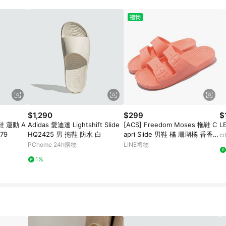
高回饋點數」機制 (特殊活動時開放「回饋無上限」)，以同一訂單中同一商品
INE購物所設定的回饋機制為準。 《8》LINE購物為購物資訊整合性平台，商
格、顏色、價位、贈品與PChome 24h購物銷售網頁不符，以銷售網頁標示
$1,290
$299
$
鞋 運動 A
Adidas 愛迪達 Lightshift Slide
[ACS] Freedom Moses 拖鞋 C
L
479
HQ2425 男 拖鞋 防水 白
apri Slide 男鞋 橘 珊瑚橘 香香拖
c
戶外 FMCAP
PChome 24h購物
LINE禮物
1%