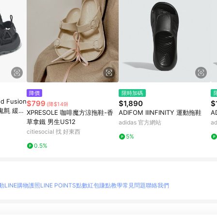
降價
限時加碼
d Fusion
$799
$1,890
$
(降$149)
魔鬼氈 緩衝
XPRESOLE 咖啡魔方涼拖鞋-香
ADIFOM IIINFINITY 運動拖鞋
A
草拿鐵 男生US12
adidas 官方網站
a
citiesocial 找 好東西
5%
0.5%
動
LINE購物護照
LINE POINTS點數紅包
賺點教學
常見問題
聯絡我們