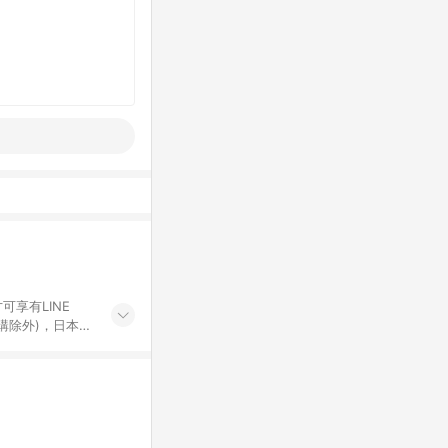
可享有LINE
採購除外)，日本代
物帳號，將無法
票券、訂閱方案、
mm儲值點數、點
單活動折扣 (含折
回饋資格之訂單將於
。 《7》LINE