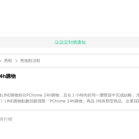
設定到價通知
男鞋
男拖鞋涼鞋
24h購物
LINE購物前往PChome 24h購物，且在１小時內於同一瀏覽器中完成結帳，才
《2》LINE購物點數回饋僅限「PChome 24h購物」商品 (特殊類型商品、企業
在點數回饋範圍內。 《3》如取消訂單、退貨、購物中登出PChome 24h購
如購買以下類別商品，將無法獲得點數回饋： - 0-1歲奶粉、手機門號商品、
企業專區/企業採購、部分指定商品 - 下載軟體、奶粉/副食品、電腦軟體、InCo
排行榜
/16起適用] - 票券全品項 [2026/6/2起適用] 《5》回饋點數的計算將會排除【訂
抵】、【現金積點扣抵】及【訂單運費】等金額。 《6》符合LINE POINTS
E回饋」，若無此標示則 不符合回饋LINE POINTS點數資格亦不得使用點數紅包 