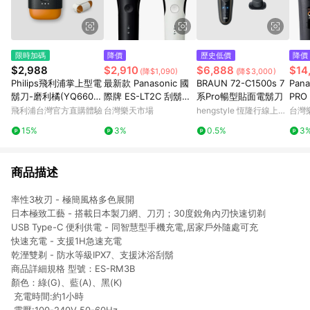
限時加碼
降價
歷史低價
降價
$2,988
$2,910
$6,888
$14
(降$1,090)
(降$3,000)
Philips飛利浦掌上型電
最新款 Panasonic 國
BRAUN 72-C1500s 7
Pan
鬍刀-磨利橘(YQ660/0
際牌 ES-LT2C 刮鬍刀
系Pro暢型貼面電鬍刀
PRO
2)
3刀頭 日本製 防水 國
士電
飛利浦台灣官方直購體驗
台灣樂天市場
hengstyle 恆隆行線上購
台灣
際電壓 充電式 日本必
LAM
物
15%
3%
0.5%
3
買代購
清洗
商品描述
率性3枚刃 - 極簡風格多色展開
日本極致工藝 - 搭載日本製刀網、刀刃；30度銳角內刃快速切剃
USB Type-C 便利供電 - 同智慧型手機充電,居家戶外隨處可充
快速充電 - 支援1H急速充電
乾溼雙剃 - 防水等級IPX7、支援沐浴刮鬍
商品詳細規格 型號：ES-RM3B
顏色：綠(G)、藍(A)、黑(K)
充電時間:約1小時