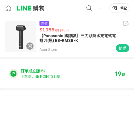
筆記
降價
$1,988
(降$100)
【Panasonic 國際牌】 三刀頭防水充電式電
鬍刀(黑) ES-RM3B-K
搶購
Acer Store
訂單成立賺1%
19
點
下單享LINE POINTS點數