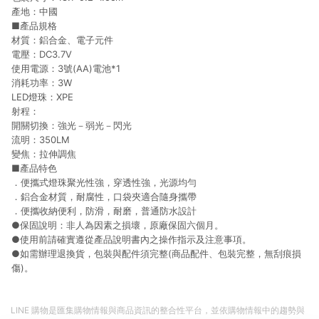
產地：中國
■產品規格
材質：鋁合金、電子元件
電壓：DC3.7V
使用電源：3號(AA)電池*1
消耗功率：3W
LED燈珠：XPE
射程：
開關切換：強光－弱光－閃光
流明：350LM
變焦：拉伸調焦
■產品特色
．便攜式燈珠聚光性強，穿透性強，光源均勻
．鋁合金材質，耐腐性，口袋夾適合隨身攜帶
．便攜收納便利，防滑，耐磨，普通防水設計
●保固說明：非人為因素之損壞，原廠保固六個月。
●使用前請確實遵從產品說明書內之操作指示及注意事項。
●如需辦理退換貨，包裝與配件須完整(商品配件、包裝完整，無刮痕損
傷)。
LINE 購物是匯集購物情報與商品資訊的整合性平台，並依購物情報中的趨勢與