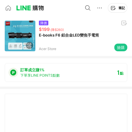
筆記
降價
$199
(降$260)
E-books F6 鋁合金LED變焦手電筒
搶購
Acer Store
訂單成立賺1%
1
點
下單享LINE POINTS點數