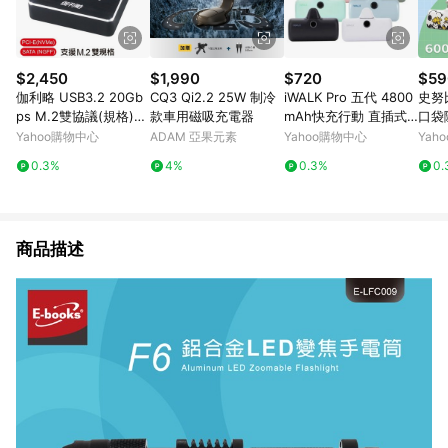
$2,450
$1,990
$720
$59
伽利略 USB3.2 20Gb
CQ3 Qi2.2 25W 制冷
iWALK Pro 五代 4800
史努
ps M.2雙協議(規格)
款車用磁吸充電器
mAh快充行動 直插式
口袋
對拷(拷貝)機 (DMC32
口袋電源 行動電源 Lig
E-C/
Yahoo購物中心
ADAM 亞果元素
Yahoo購物中心
Yah
2D)
htning
erie
0.3%
4%
0.3%
0.
商品描述