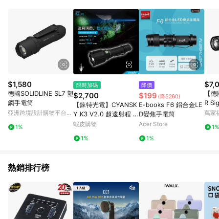
$1,580
$7,
限時加碼
降價
德國SOLIDLINE SL7 塑
【德國
$2,700
$199
(降$260)
鋼手電筒
R S
【錸特光電】CYANSK
E-books F6 鋁合金LE
縮調
亞洲跨境設計購物平台
萬家
Y K3 V2.0 超遠射程 7
D變焦手電筒
Pinkoi
00米 2000流明 戰術手
蝦皮購物
Acer Store
1%
1
電筒 TK22 TAC 警用
1%
1%
勤務
熱銷排行榜