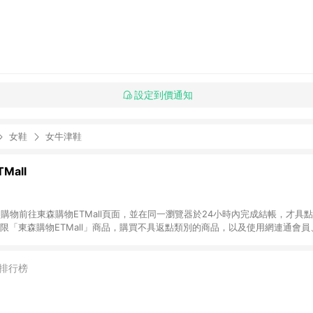
設定到價通知
女鞋
女牛津鞋
Mall
INE購物前往東森購物ETMall頁面，並在同一瀏覽器於24小時內完成結帳，才具
回饋僅限「東森購物ETMall」商品，購買不具返點類別的商品，以及使用網連通會
皆不在點數回饋範圍內。 3. 如購買以下類別商品，將無法獲得點數回饋：旅
APPLE、愛買、虛擬點數卡、悠遊卡、一卡通、icash愛金卡、環球嚴選、
4. 如取消訂單、退貨、退款或購物中登出東森購物ETMall，將無法獲得點數回饋
排行榜
之最終發票金額計算，實際回饋請依LINE購物通知為主。 6. 訂單如有使用東森購
限於東森幣、樂透金、東森現金券等)，不具點數回饋資格。詳細請依東森購物ET
INE購物設有「單一商品最高回饋點數」機制(特殊活動時開放「回饋無上限」)，