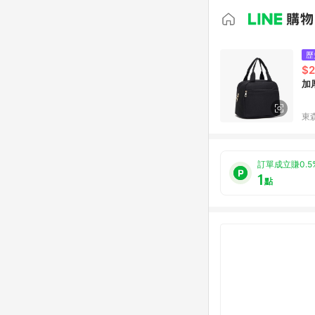
歷
$2
加
東森
訂單成立賺0.5
1
點