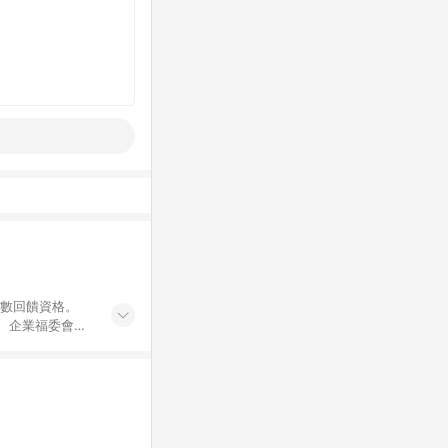
點數回饋資格。
員、企業福委會員
遊/住宿券、餐票
商城、專案商品、
。 5. 點數回
物ETMall站
Mall之結帳頁
以同一訂單中同一