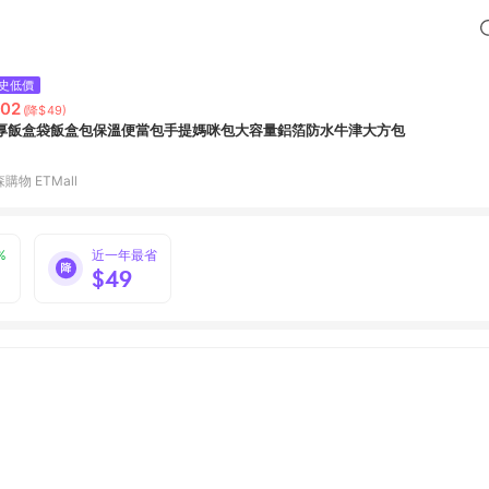
史低價
02
(降$49)
厚飯盒袋飯盒包保溫便當包手提媽咪包大容量鋁箔防水牛津大方包
購物 ETMall
%
近一年最省
$49