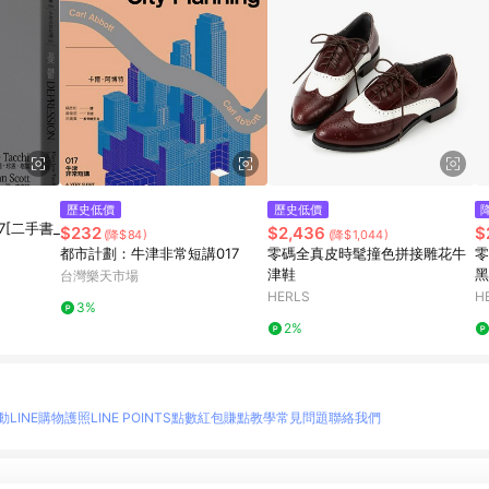
歷史低價
歷史低價
[二手書_
$232
$2,436
$
(降$84)
(降$1,044)
都市計劃：牛津非常短講017
零碼全真皮時髦撞色拼接雕花牛
零
津鞋
黑
台灣樂天市場
HERLS
H
3%
2%
動
LINE購物護照
LINE POINTS點數紅包
賺點教學
常見問題
聯絡我們