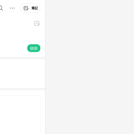
筆記
搶購