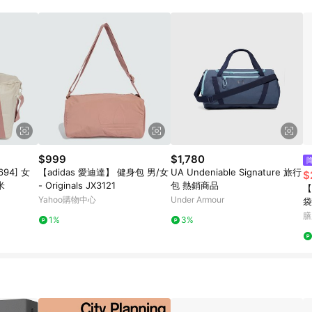
訂單成立時間當下LINE購物所設定的回饋機制為準。 8. LINE購物為購物資
，如顯示之商品規格、顏色、價位、贈品與東森購物ETMall銷售網頁不符，以
，請務必於訂單日期+180天以內至LINE購物客服洽詢；若超過180天(含)以上
部分點數紅包僅限指定商品使用，或不適用於無回饋商品。各點數紅包之適用商品與
$999
$1,780
6694] 女
【adidas 愛迪達】 健身包 男/女
UA Undeniable Signature 旅行
$
米
- Originals JX3121
包 熱銷商品
【
Yahoo購物中心
Under Armour
袋
膳
1%
3%