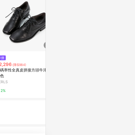
$2,680
降價
歷史低價
粗跟方頭牛津
2,296
$1,715
(降$984)
(降$428)
亞洲跨境設計購物
碼率性全真皮拼接方頭牛津鞋
巨巨好穿~ 2026春新麂皮軟底一
色
腳蹬百搭樂福鞋女復古牛津平跟
1%
單鞋
ERLS
東森購物 ETMall
2%
0.5%