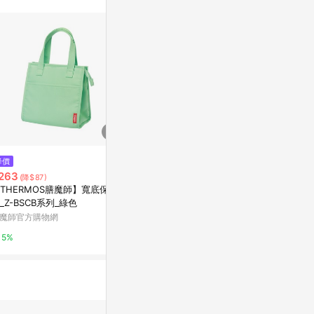
訊整合性平台，商
銷售網頁標示為
進行申訴，恕無法
使用條件請依點數
$1,177
$790
降價
Adidas Mini Duffle JC6090 男
經典拼色小托特包
263
(降$87)
女 迷你健身包 旅行背袋 戶外 運
當袋 / 珊瑚
THERMOS膳魔師】寬底保冷
動 休閒 黑
PChome 24h購物
亞洲跨境設計購物
_Z-BSCB系列_綠色
魔師官方購物網
1%
1%
5%