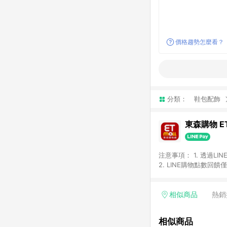
價格趨勢怎麼看？
分類：
鞋包配飾
東森購物 ET
注意事項： 1. 透過L
2. LINE購物點數
等身份結帳成立之訂單，
券、手錶、精品、珠寶、
「草莓網」全館商品。 
相似商品
熱銷
饋會扣除所有折扣優惠後
內之折扣優惠(包含但不
相似商品
面顯示為準。 7. L