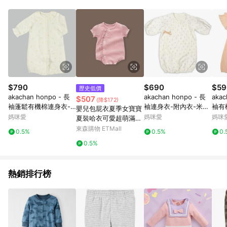
單、退貨、退款或購物中登出東森購物ETMall，將無法獲得點數
回饋。 5. 點數回饋會扣除所有折扣優惠後之最終發票金額計算，
實際回饋請依LINE購物通知為主。 6. 訂單如有使用東森購物
ETMall站內之折扣優惠(包含但不限於東森幣、樂透金、東森現金
券等)，不具點數回饋資格。詳細請依東森購物ETMall之結帳頁面
顯示為準。 7. LINE購物設有「單一商品最高回饋點數」機制(特
殊活動時開放「回饋無上限」)，以同一訂單中同一商品不論件數
計算，並依訂單成立時間當下LINE購物所設定的回饋機制為準。
8. LINE購物為購物資訊整合性平台，商品資料更新會有時間差，
$790
$690
$59
歷史低價
如顯示之商品規格、顏色、價位、贈品與東森購物ETMall銷售網
akachan honpo - 長
akachan honpo - 長
akac
$507
(降$172)
頁不符，以銷售網頁標示為準。 9. 若有贈點爭議，請務必於訂單
袖蓬鬆有機棉連身衣-
袖連身衣-附內衣-米白
袖有
嬰兒包屁衣夏季女寶寶
日期+180天以內至LINE購物客服洽詢；若超過180天(含)以上進
淺卡其色 (50～70cm)
色 (50-70cm)
粉紅色
媽咪愛
媽咪愛
媽咪
夏裝哈衣可愛超萌滿月
行申訴，恕無法贈點回饋。 10. 部分點數紅包僅限指定商品使
百日宴禮服公主夏裝
東森購物 ETMall
用，或不適用於無回饋商品。各點數紅包之適用商品與使用條件
0.5%
0.5%
0.
請依點數紅包頁面規則為準。
0.5%
熱銷排行榜