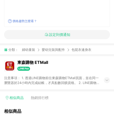
價格趨勢怎麼看？
設定到價通知
分類：
婦幼童裝
嬰幼兒裝與配件
包屁衣連身衣
東森購物 ETMall
注意事項： 1. 透過LINE購物前往東森購物ETMall頁面，並在同一
瀏覽器於24小時內完成結帳，才具點數回饋資格。 2. LINE購物
點數回饋僅限「東森購物ETMall」商品，購買不具返點類別的商
品，以及使用網連通會員、企業福委會員等身份結帳成立之訂
單，皆不在點數回饋範圍內。 3. 如購買以下類別商品，將無法獲
相似商品
熱銷排行榜
得點數回饋：旅遊/住宿券、餐票券、手錶、精品、珠寶、
APPLE、愛買、虛擬點數卡、悠遊卡、一卡通、icash愛金卡、環
相似商品
球嚴選、商城、專案商品、「草莓網」全館商品。 4. 如取消訂