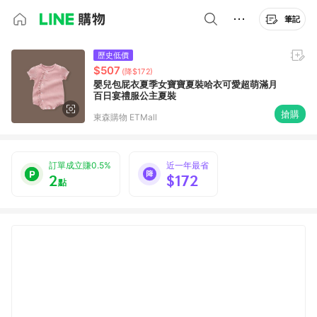
筆記
歷史低價
$507
(降$172)
嬰兒包屁衣夏季女寶寶夏裝哈衣可愛超萌滿月
百日宴禮服公主夏裝
搶購
東森購物 ETMall
訂單成立賺0.5%
近一年最省
2
$172
點