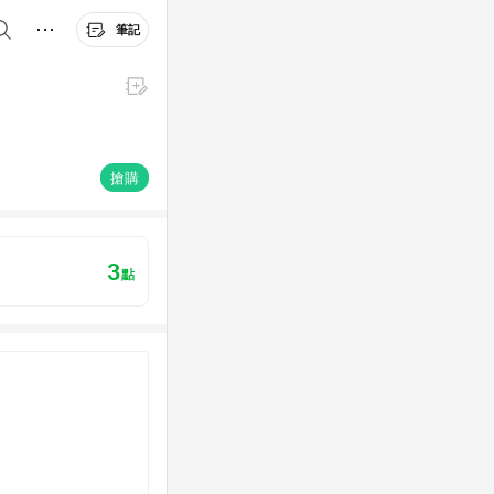
筆記
搶購
3
點