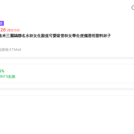
價
626
(降$156)
洛米三麗鷗聯名水杯女生顏值可愛吸管杯女學生便攜透明塑料杯子
購物 ETMall
5%
OINTS點數