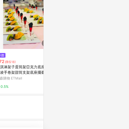
降價
降價
限時加碼
72
$850
$566
(降$18)
(降$540)
淇淋架子蛋筒架亞克力底座冰
【GUXON】冰鋒扇 大冰片製冷
【隔日到貨免運
凌手卷架甜筒支架底座擺臺透
高速風扇
層分隔保溫】3
架
燒罐 悶燒罐 
森購物 ETMall
3C SHOP數位生活
蝦皮購物
悶燒壺 燜燒罐
0.5%
2%
1%