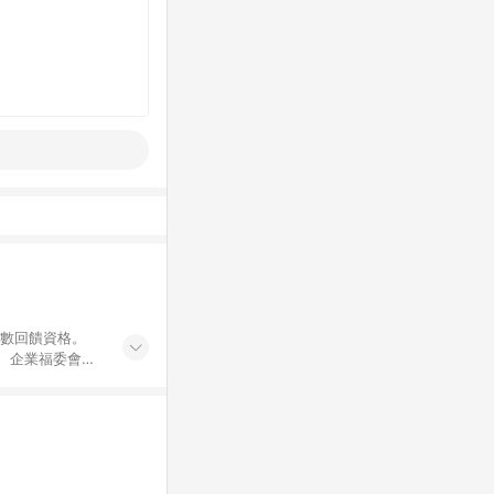
點數回饋資格。
員、企業福委會員
遊/住宿券、餐票
商城、專案商品、
。 5. 點數回
物ETMall站
Mall之結帳頁
以同一訂單中同一