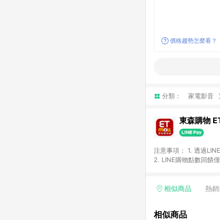
價格趨勢怎麼看？
分類：
家電影音
東森購物 ET
注意事項： 1. 透過L
2. LINE購物點數
等身份結帳成立之訂單，
券、手錶、精品、珠寶、
「草莓網」全館商品。 
相似商品
熱銷
饋會扣除所有折扣優惠後
內之折扣優惠(包含但不
相似商品
面顯示為準。 7. L