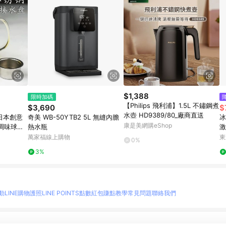
$1,388
限時加碼
【Philips 飛利浦】1.5L 不鏽鋼煮
$3,690
$
水壺 HD9389/80_廠商直送
日本創意
奇美 WB-50YTB2 5L 無縫內膽
冰
康是美網購eShop
調味球茶
熱水瓶
激
明
萬家福線上購物
東
0%
3%
動
LINE購物護照
LINE POINTS點數紅包
賺點教學
常見問題
聯絡我們