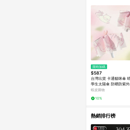
商品不論件數計算，並依
品資料更新會有時間差
準。 9. 若有贈點爭議
贈點回饋。 10. 
紅包頁面規則為準。
限時加碼
$587
台灣出貨 卡通貓咪傘 
學生太陽傘 防晒防紫外
遮陽傘 自動傘 黑膠 雨傘 陽傘 遮
蝦皮購物
陽 防曬 自動傘
10%
熱銷排行榜