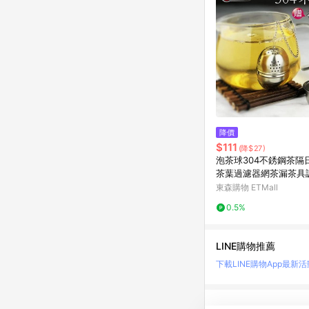
降價
$111
(降$27)
泡茶球304不銹鋼茶隔
茶葉過濾器網茶漏茶具
濾器
東森購物 ETMall
0.5%
LINE購物推薦
下載LINE購物App
最新活