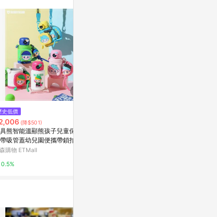
訊整合性平台，商
銷售網頁標示為
進行申訴，恕無法
使用條件請依點數
歷史低價
歷史低價
降價
2,006
$368
$626
(降$501)
(降$91)
(降$156
具熊智能溫顯熊孩子兒童保溫
23年新款韓國kittykuromimelod
庫洛米三麗鷗
帶吸管蓋幼兒園便攜帶鎖扣可
y少女系列高爾夫迷你小球包真實
可愛吸管杯女
萌
拍
杯子
森購物 ETMall
東森購物 ETMall
東森購物 ETMa
0.5%
0.5%
0.5%