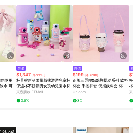
訂單成立時間當下LINE購物所設定的回饋機制為準。 8. LINE購物為購物資
，如顯示之商品規格、顏色、價位、贈品與東森購物ETMall銷售網頁不符，以
，請務必於訂單日期+180天以內至LINE購物客服洽詢；若超過180天(含)以上
部分點數紅包僅限指定商品使用，或不適用於無回饋商品。各點數紅包之適用商品與
降價
降價
$1,347
$199
$
(降$336)
(降$200)
晴雨兩用
杯具熊新款限量版熊游游兒童杯
正版三麗鷗點點蝴蝶結系列 飲料
杯
線傘 可愛
保溫杯不銹鋼男女孩幼兒園水杯
杯套 手搖杯套 便攜飲料套 杯套
杯
環保飲料袋 Hello Kitty 大耳狗
愛
東森購物 ETMall
Unicorn
東
酷洛米 布丁狗 漢頓 美樂蒂 Unic
0.5%
3%
orn