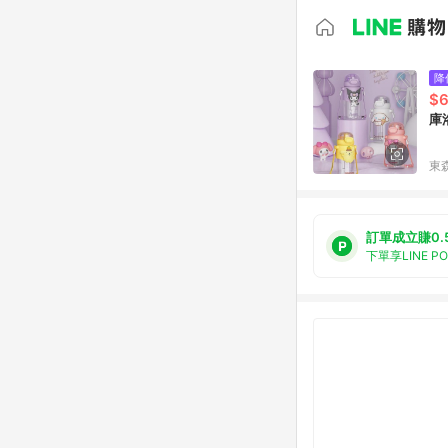
降
$
庫
東森
訂單成立賺0.
下單享LINE P