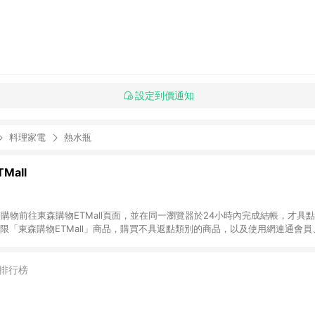
設定到價通知
料理家電
熱水瓶
Mall
INE購物前往東森購物ETMall頁面，並在同一瀏覽器於24小時內完成結帳，才具
回饋僅限「東森購物ETMall」商品，購買不具返點類別的商品，以及使用網連通會
皆不在點數回饋範圍內。 3. 如購買以下類別商品，將無法獲得點數回饋：旅
APPLE、愛買、虛擬點數卡、悠遊卡、一卡通、icash愛金卡、環球嚴選、
4. 如取消訂單、退貨、退款或購物中登出東森購物ETMall，將無法獲得點數回饋
排行榜
之最終發票金額計算，實際回饋請依LINE購物通知為主。 6. 訂單如有使用東森購
限於東森幣、樂透金、東森現金券等)，不具點數回饋資格。詳細請依東森購物ET
INE購物設有「單一商品最高回饋點數」機制(特殊活動時開放「回饋無上限」)，