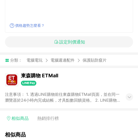
價格趨勢怎麼看？
設定到價通知
分類：
電腦電玩
電腦週邊配件
保護貼防窺片
東森購物 ETMall
注意事項： 1. 透過LINE購物前往東森購物ETMall頁面，並在同一
瀏覽器於24小時內完成結帳，才具點數回饋資格。 2. LINE購物
點數回饋僅限「東森購物ETMall」商品，購買不具返點類別的商
品，以及使用網連通會員、企業福委會員等身份結帳成立之訂
單，皆不在點數回饋範圍內。 3. 如購買以下類別商品，將無法獲
相似商品
熱銷排行榜
得點數回饋：旅遊/住宿券、餐票券、手錶、精品、珠寶、
APPLE、愛買、虛擬點數卡、悠遊卡、一卡通、icash愛金卡、環
相似商品
球嚴選、商城、專案商品、「草莓網」全館商品。 4. 如取消訂