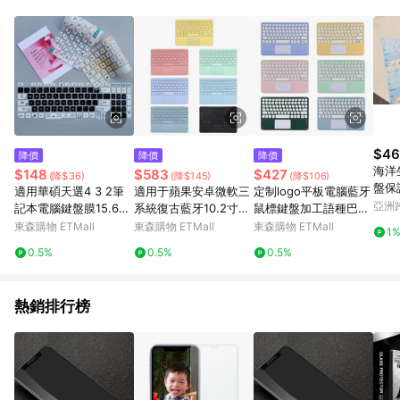
單、退貨、退款或購物中登出東森購物ETMall，將無法獲得點數
回饋。 5. 點數回饋會扣除所有折扣優惠後之最終發票金額計算，
實際回饋請依LINE購物通知為主。 6. 訂單如有使用東森購物
ETMall站內之折扣優惠(包含但不限於東森幣、樂透金、東森現金
券等)，不具點數回饋資格。詳細請依東森購物ETMall之結帳頁面
顯示為準。 7. LINE購物設有「單一商品最高回饋點數」機制(特
殊活動時開放「回饋無上限」)，以同一訂單中同一商品不論件數
計算，並依訂單成立時間當下LINE購物所設定的回饋機制為準。
8. LINE購物為購物資訊整合性平台，商品資料更新會有時間差，
$46
降價
降價
降價
如顯示之商品規格、顏色、價位、贈品與東森購物ETMall銷售網
海洋生
$148
$583
$427
(降$36)
(降$145)
(降$106)
頁不符，以銷售網頁標示為準。 9. 若有贈點爭議，請務必於訂單
盤保
適用華碩天選4 3 2筆
適用于蘋果安卓微軟三
定制logo平板電腦藍牙
日期+180天以內至LINE購物客服洽詢；若超過180天(含)以上進
亞洲
記本電腦鍵盤膜15.6寸
系統復古藍牙10.2寸多
鼠標鍵盤加工語種巴西
行申訴，恕無法贈點回饋。 10. 部分點數紅包僅限指定商品使
Pinko
防塵防水卡通飛行堡壘
彩觸控9.7 11鍵盤
班牙意大利法俄泰德語
東森購物 ETMall
東森購物 ETMall
東森購物 ETMall
用，或不適用於無回饋商品。各點數紅包之適用商品與使用條件
1
9
請依點數紅包頁面規則為準。
0.5%
0.5%
0.5%
熱銷排行榜