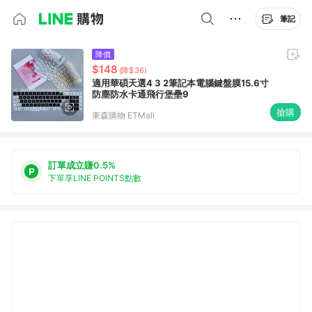
筆記
降價
$148
(降$36)
適用華碩天選4 3 2筆記本電腦鍵盤膜15.6寸
防塵防水卡通飛行堡壘9
搶購
東森購物 ETMall
訂單成立賺0.5%
下單享LINE POINTS點數