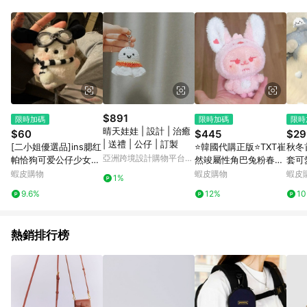
單、退貨、退款或購物中登出東森購物ETMall，將無法獲得點數
回饋。 5. 點數回饋會扣除所有折扣優惠後之最終發票金額計算，
實際回饋請依LINE購物通知為主。 6. 訂單如有使用東森購物
ETMall站內之折扣優惠(包含但不限於東森幣、樂透金、東森現金
券等)，不具點數回饋資格。詳細請依東森購物ETMall之結帳頁面
顯示為準。 7. LINE購物設有「單一商品最高回饋點數」機制(特
殊活動時開放「回饋無上限」)，以同一訂單中同一商品不論件數
計算，並依訂單成立時間當下LINE購物所設定的回饋機制為準。
8. LINE購物為購物資訊整合性平台，商品資料更新會有時間差，
$891
限時加碼
限時加碼
限時
如顯示之商品規格、顏色、價位、贈品與東森購物ETMall銷售網
晴天娃娃 | 設計 | 治癒
$60
$445
$29
頁不符，以銷售網頁標示為準。 9. 若有贈點爭議，請務必於訂單
| 送禮 | 公仔 | 訂製
[二小姐優選品]ins腮红
⭐韓國代購正版⭐TXT崔
秋冬
日期+180天以內至LINE購物客服洽詢；若超過180天(含)以上進
亞洲跨境設計購物平台
帕恰狗可爱公仔少女心
然竣屬性角巴兔粉春同
套可
行申訴，恕無法贈點回饋。 10. 部分點數紅包僅限指定商品使
Pinkoi
书包挂件毛绒创意玩偶
人棉花娃娃超萌手作棉
暖學
蝦皮購物
蝦皮購物
蝦皮
用，或不適用於無回饋商品。各點數紅包之適用商品與使用條件
1%
卡通情侣礼物
花娃娃生日禮物必入
行必
請依點數紅包頁面規則為準。
9.6%
12%
1
套女
動車
熱銷排行榜