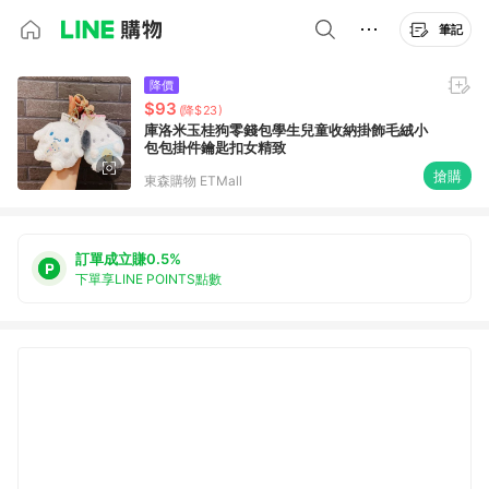
筆記
降價
$93
(降$23)
庫洛米玉桂狗零錢包學生兒童收納掛飾毛絨小
包包掛件鑰匙扣女精致
搶購
東森購物 ETMall
訂單成立賺0.5%
下單享LINE POINTS點數