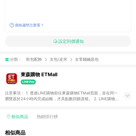
價格趨勢怎麼看？
設定到價通知
分類：
鞋包配飾
女包/皮夾
女零錢鑰匙包
東森購物 ETMall
注意事項： 1. 透過LINE購物前往東森購物ETMall頁面，並在同一
瀏覽器於24小時內完成結帳，才具點數回饋資格。 2. LINE購物
點數回饋僅限「東森購物ETMall」商品，購買不具返點類別的商
品，以及使用網連通會員、企業福委會員等身份結帳成立之訂
單，皆不在點數回饋範圍內。 3. 如購買以下類別商品，將無法獲
相似商品
熱銷排行榜
得點數回饋：旅遊/住宿券、餐票券、手錶、精品、珠寶、
APPLE、愛買、虛擬點數卡、悠遊卡、一卡通、icash愛金卡、環
相似商品
球嚴選、商城、專案商品、「草莓網」全館商品。 4. 如取消訂