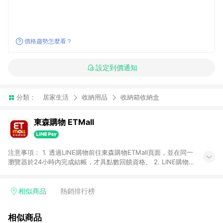
價格趨勢怎麼看？
設定到價通知
分類：
居家生活
收納用品
收納箱收納盒
東森購物 ETMall
注意事項： 1. 透過LINE購物前往東森購物ETMall頁面，並在同一
瀏覽器於24小時內完成結帳，才具點數回饋資格。 2. LINE購物
點數回饋僅限「東森購物ETMall」商品，購買不具返點類別的商
品，以及使用網連通會員、企業福委會員等身份結帳成立之訂
單，皆不在點數回饋範圍內。 3. 如購買以下類別商品，將無法獲
相似商品
熱銷排行榜
得點數回饋：旅遊/住宿券、餐票券、手錶、精品、珠寶、
APPLE、愛買、虛擬點數卡、悠遊卡、一卡通、icash愛金卡、環
相似商品
球嚴選、商城、專案商品、「草莓網」全館商品。 4. 如取消訂