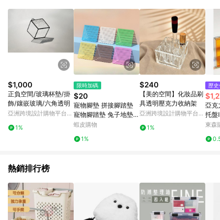
單、退貨、退款或購物中登出東森購物ETMall，將無法獲得點數
回饋。 5. 點數回饋會扣除所有折扣優惠後之最終發票金額計算，
實際回饋請依LINE購物通知為主。 6. 訂單如有使用東森購物
ETMall站內之折扣優惠(包含但不限於東森幣、樂透金、東森現金
券等)，不具點數回饋資格。詳細請依東森購物ETMall之結帳頁面
顯示為準。 7. LINE購物設有「單一商品最高回饋點數」機制(特
殊活動時開放「回饋無上限」)，以同一訂單中同一商品不論件數
計算，並依訂單成立時間當下LINE購物所設定的回饋機制為準。
8. LINE購物為購物資訊整合性平台，商品資料更新會有時間差，
$1,000
$240
限時加碼
歷史
如顯示之商品規格、顏色、價位、贈品與東森購物ETMall銷售網
正負空間/玻璃杯墊/掛
【美的空間】化妝品刷
$20
$1,
頁不符，以銷售網頁標示為準。 9. 若有贈點爭議，請務必於訂單
飾/鑲嵌玻璃/六角透明
具透明壓克力收納架
寵物腳墊 拼接腳踏墊
亞克
日期+180天以內至LINE購物客服洽詢；若超過180天(含)以上進
亞洲跨境設計購物平台
亞洲跨境設計購物平台
寵物腳踏墊 兔子地墊
托盤
行申訴，恕無法贈點回饋。 10. 部分點數紅包僅限指定商品使
Pinkoi
Pinkoi
寵物踏墊 兔子踏墊 浴
托樣
蝦皮購物
東森購
用，或不適用於無回饋商品。各點數紅包之適用商品與使用條件
1%
1%
室隔水墊 隔水墊 兔子
請依點數紅包頁面規則為準。
1%
0.
踏板 天竺鼠地墊 寵物
踏板
熱銷排行榜