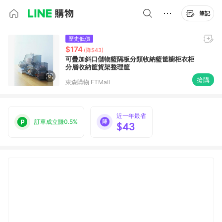
筆記
歷史低價
$174
(降$43)
可疊加斜口儲物籃隔板分類收納籃筐櫥柜衣柜
分層收納筐貨架整理筐
搶購
東森購物 ETMall
近一年最省
訂單成立賺0.5%
$43