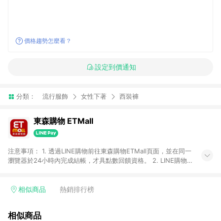
價格趨勢怎麼看？
設定到價通知
分類：
流行服飾
女性下著
西裝褲
東森購物 ETMall
注意事項： 1. 透過LINE購物前往東森購物ETMall頁面，並在同一
瀏覽器於24小時內完成結帳，才具點數回饋資格。 2. LINE購物
點數回饋僅限「東森購物ETMall」商品，購買不具返點類別的商
品，以及使用網連通會員、企業福委會員等身份結帳成立之訂
單，皆不在點數回饋範圍內。 3. 如購買以下類別商品，將無法獲
相似商品
熱銷排行榜
得點數回饋：旅遊/住宿券、餐票券、手錶、精品、珠寶、
APPLE、愛買、虛擬點數卡、悠遊卡、一卡通、icash愛金卡、環
相似商品
球嚴選、商城、專案商品、「草莓網」全館商品。 4. 如取消訂