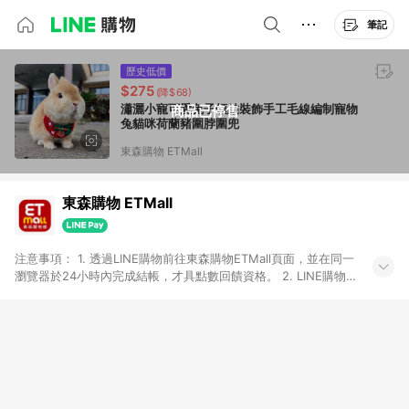
筆記
歷史低價
$275
(降$68)
瀟灑小寵可愛兔子領結裝飾手工毛線編制寵物
商品已停售
兔貓咪荷蘭豬圍脖圍兜
東森購物 ETMall
東森購物 ETMall
注意事項： 1. 透過LINE購物前往東森購物ETMall頁面，並在同一
瀏覽器於24小時內完成結帳，才具點數回饋資格。 2. LINE購物
點數回饋僅限「東森購物ETMall」商品，購買不具返點類別的商
品，以及使用網連通會員、企業福委會員等身份結帳成立之訂
單，皆不在點數回饋範圍內。 3. 如購買以下類別商品，將無法獲
得點數回饋：旅遊/住宿券、餐票券、手錶、精品、珠寶、
APPLE、愛買、虛擬點數卡、悠遊卡、一卡通、icash愛金卡、環
球嚴選、商城、專案商品、「草莓網」全館商品。 4. 如取消訂
單、退貨、退款或購物中登出東森購物ETMall，將無法獲得點數