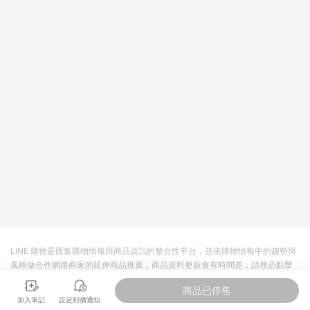
回饋。 5. 點數回饋會扣除所有折扣優惠後之最終發票金額計算，
實際回饋請依LINE購物通知為主。 6. 訂單如有使用東森購物
ETMall站內之折扣優惠(包含但不限於東森幣、樂透金、東森現金
券等)，不具點數回饋資格。詳細請依東森購物ETMall之結帳頁面
顯示為準。 7. LINE購物設有「單一商品最高回饋點數」機制(特
殊活動時開放「回饋無上限」)，以同一訂單中同一商品不論件數
計算，並依訂單成立時間當下LINE購物所設定的回饋機制為準。
8. LINE購物為購物資訊整合性平台，商品資料更新會有時間差，
如顯示之商品規格、顏色、價位、贈品與東森購物ETMall銷售網
頁不符，以銷售網頁標示為準。 9. 若有贈點爭議，請務必於訂單
日期+180天以內至LINE購物客服洽詢；若超過180天(含)以上進
行申訴，恕無法贈點回饋。 10. 部分點數紅包僅限指定商品使
用，或不適用於無回饋商品。各點數紅包之適用商品與使用條件
請依點數紅包頁面規則為準。
LINE 購物是匯集購物情報與商品資訊的整合性平台，並依購物情報中的趨勢與
風格做合作網路商家的延伸商品推薦，商品資料更新會有時間差，請務必點擊
商品至各合作網路商家，確認現售價與購物條件，一切資訊以合作廠商網頁為
商品已停售
準。
加入筆記
設定到價通知