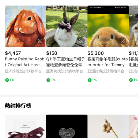
Android v4.6.0 / iOS v4.1.5 以上才具贈點資格。 7. 點數將於出
貨後 45 天後發送。 8. 群眾募資商品，禮物卡，開館保證金，補
運費，攤位費等不具贈點資格。 9. LINE 購物站上之商品規格、
顏色、價位、贈品如與 Pinkoi 商品資訊頁及購物車不符，以
Pinkoi 購物商品資訊頁及購物車標示為準。 10. 點數紅包使用規
則請以點數紅包活動說明為準。 11. 若於 LINE 購物前往 Pinkoi
頁面後才首次下載 Pinkoi APP 並完成訂單，不符合導購資格；承
上，首次下載 Pinkoi APP 後，需透過 LINE 購物前往 Pinkoi 頁
面，方享導購資格。
$4,457
$150
$5,300
$11
Bunny Painting Rabbi
Q1-手工寵物生日帽子
客製寵物羊毛氈(custo
[客製
t Original Art Hare 油
寵物髮飾頭套兔兔牽繩
m-order for Tammy客
毛氈
畫動物牆藝術可愛藝術
衣配件兔子花圈
製下單專屬)
訂購
亞洲跨境設計購物平台
亞洲跨境設計購物平台
亞洲跨境設計購物平台
亞洲
或禮
Pinkoi
Pinkoi
Pinkoi
Pinko
1%
1%
1%
1
熱銷排行榜