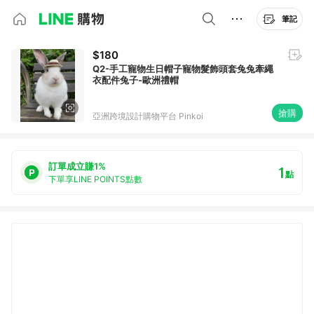
筆記
$180
Q2-手工寵物生日帽子寵物髮飾頭套兔兔牽繩
衣配件兔子-歐洲禮帽
搶購
亞洲跨境設計購物平台 Pinkoi
訂單成立賺1%
1
點
下單享LINE POINTS點數