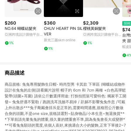
$260
$360
$2,309
限時
NO.64 蝴蝶結髮夾
CHLIV HEART PIN SIL
櫻桃黃銅髮夾
$74
VER
亞洲跨境設計購物平台
亞洲跨境設計購物平台
台灣
Pinkoi
Pinkoi
新光三越skm online
夾 
1%
1%
勺扁
蝦皮
1%
清爽
4
小女
商品描述
商品規格: 兔兔專用髮飾生日帽- 時尚型男 卡其款 下單區 (蝴蝶結或物件
設計在兔兔的左側)請看圖片說明 帽子約 6cm 和 7cm 兩種 +白色高彈鬆
緊帶(頭圍+耳圍) 請依公斤數選擇用途: 打扮拍照裝可愛特色: 獨家手工開
發~ 兔兔舒適不緊勒 / 跑跳洗耳洗臉不易掉 / 趴躺不影響兔兔作息 /可戴
上外出散步***兔子剛戴會排斥是正常的,需要時間適應,規格照公斤數做
合身的頭圍,不是one size,規格請選對~貼身物品/小本生意~無退換貨**
*下單前請先量兔兔的體重,很久量的體重會不準,因為兔兔會長大或變胖*
**可看兔兔額頭的寬度,依個人喜好,來挑適合大小的髮飾,正常下單後2~7