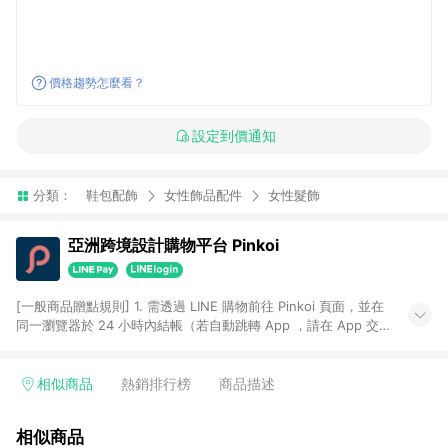
價格趨勢怎麼看？
設定到價通知
分類：
鞋包配飾
女性飾品配件
女性髮飾
亞洲跨境設計購物平台 Pinkoi
[一般商品贈點規則] 1. 需透過 LINE 購物前往 Pinkoi 頁面，並在
同一瀏覽器於 24 小時內結帳（若自動跳轉 App ，請在 App 交
易），才具點數回饋資格。 2. 點數回饋計算將扣除訂單金額中的
運費與金流手續費與手動輸入之優惠碼折扣。 3. LINE 購物點數
回饋訂單不得享有 Pinkoi 站方優惠，例如首購優惠，P coins，
相似商品
熱銷排行榜
商品描述
全站(不包含手動輸入之優惠碼)。 4. 透過 LINE 購物連結到
Pinkoi 以外之網站購買之商品不具贈點資格。 5. 取消訂單或退貨
相似商品
行為，不具贈點資格，部分退款不在此限。 6. APP 請更新至