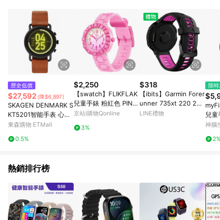
單、退貨、退款或購物中登出東森購物ETMall，將無法獲得點數
回饋。 5. 點數回饋會扣除所有折扣優惠後之最終發票金額計算，
實際回饋請依LINE購物通知為主。 6. 訂單如有使用東森購物
ETMall站內之折扣優惠(包含但不限於東森幣、樂透金、東森現金
券等)，不具點數回饋資格。詳細請依東森購物ETMall之結帳頁面
顯示為準。 7. LINE購物設有「單一商品最高回饋點數」機制(特
殊活動時開放「回饋無上限」)，以同一訂單中同一商品不論件數
計算，並依訂單成立時間當下LINE購物所設定的回饋機制為準。
8. LINE購物為購物資訊整合性平台，商品資料更新會有時間差，
$2,250
$318
歷史低價
限時
如顯示之商品規格、顏色、價位、贈品與東森購物ETMall銷售網
【swatch】FLIKFLAK
【ibits】Garmin Forer
$27,592
$5,
(降$6,897)
頁不符，以銷售網頁標示為準。 9. 若有贈點爭議，請務必於訂單
兒童手錶 粉紅色 PINK
unner 735xt 220 230
SKAGEN DENMARK S
myFi
日期+180天以內至LINE購物客服洽詢；若超過180天(含)以上進
SPLASH (36.7mm) 瑞
235 620 630 通用 雙
京站i購物Qonline
LINE禮物
KT5201智能手表 心率
兒童
行申訴，恕無法贈點回饋。 10. 部分點數紅包僅限指定商品使
士錶 兒童錶 FCSP125
色矽膠替換錶帶 運動款
GPS 手機通知 觸摸屏
東森購物 ETMall
神腦
用，或不適用於無回饋商品。各點數紅包之適用商品與使用條件
3%
15mm
新款
請依點數紅包頁面規則為準。
0.5%
2
熱銷排行榜