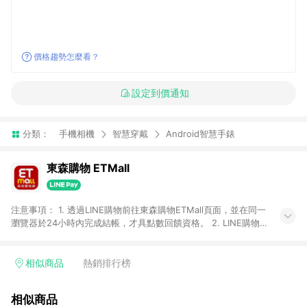
價格趨勢怎麼看？
設定到價通知
分類：
手機相機
智慧穿戴
Android智慧手錶
東森購物 ETMall
注意事項： 1. 透過LINE購物前往東森購物ETMall頁面，並在同一
瀏覽器於24小時內完成結帳，才具點數回饋資格。 2. LINE購物
點數回饋僅限「東森購物ETMall」商品，購買不具返點類別的商
品，以及使用網連通會員、企業福委會員等身份結帳成立之訂
單，皆不在點數回饋範圍內。 3. 如購買以下類別商品，將無法獲
相似商品
熱銷排行榜
得點數回饋：旅遊/住宿券、餐票券、手錶、精品、珠寶、
APPLE、愛買、虛擬點數卡、悠遊卡、一卡通、icash愛金卡、環
相似商品
球嚴選、商城、專案商品、「草莓網」全館商品。 4. 如取消訂