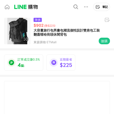
筆記
降價
$902
(降$225)
大容量旅行包男書包潮流個性設計雙肩包工裝
翻蓋嘻哈街頭休閑背包
搶購
東森購物 ETMall
訂單成立賺0.5%
近期最省
4
$225
點