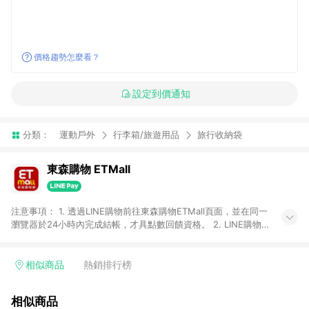
價格趨勢怎麼看？
設定到價通知
分類：
運動戶外
行李箱/旅遊用品
旅行收納袋
東森購物 ETMall
注意事項： 1. 透過LINE購物前往東森購物ETMall頁面，並在同一
瀏覽器於24小時內完成結帳，才具點數回饋資格。 2. LINE購物
點數回饋僅限「東森購物ETMall」商品，購買不具返點類別的商
品，以及使用網連通會員、企業福委會員等身份結帳成立之訂
單，皆不在點數回饋範圍內。 3. 如購買以下類別商品，將無法獲
相似商品
熱銷排行榜
得點數回饋：旅遊/住宿券、餐票券、手錶、精品、珠寶、
APPLE、愛買、虛擬點數卡、悠遊卡、一卡通、icash愛金卡、環
相似商品
球嚴選、商城、專案商品、「草莓網」全館商品。 4. 如取消訂