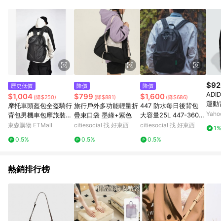
單、退貨、退款或購物中登出東森購物ETMall，將無法獲得點數
回饋。 5. 點數回饋會扣除所有折扣優惠後之最終發票金額計算，
實際回饋請依LINE購物通知為主。 6. 訂單如有使用東森購物
ETMall站內之折扣優惠(包含但不限於東森幣、樂透金、東森現金
券等)，不具點數回饋資格。詳細請依東森購物ETMall之結帳頁面
顯示為準。 7. LINE購物設有「單一商品最高回饋點數」機制(特
殊活動時開放「回饋無上限」)，以同一訂單中同一商品不論件數
計算，並依訂單成立時間當下LINE購物所設定的回饋機制為準。
8. LINE購物為購物資訊整合性平台，商品資料更新會有時間差，
$92
歷史低價
降價
降價
如顯示之商品規格、顏色、價位、贈品與東森購物ETMall銷售網
ADI
$1,004
$799
$1,600
(降$250)
(降$881)
(降$686)
頁不符，以銷售網頁標示為準。 9. 若有贈點爭議，請務必於訂單
運動背
摩托車頭盔包全盔騎行
旅行戶外多功能輕量折
447 防水每日後背包
日期+180天以內至LINE購物客服洽詢；若超過180天(含)以上進
背包 
Yah
背包男機車包摩旅裝備
疊束口袋 墨綠+紫色
大容量25L 447-360如
行申訴，恕無法贈點回饋。 10. 部分點數紅包僅限指定商品使
騎士高中大學生書包女
意屋虎
東森購物 ETMall
citiesocial 找 好東西
citiesocial 找 好東西
用，或不適用於無回饋商品。各點數紅包之適用商品與使用條件
1
請依點數紅包頁面規則為準。
0.5%
0.5%
0.5%
熱銷排行榜