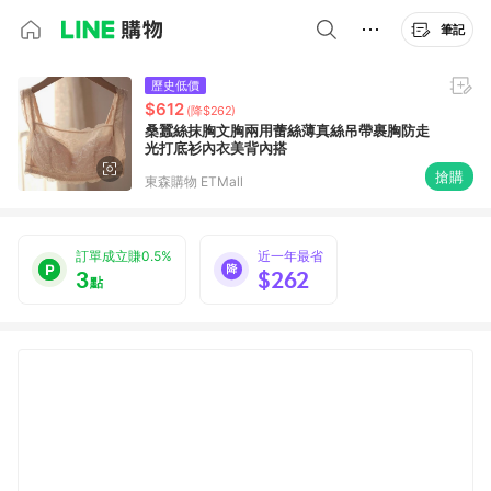
筆記
歷史低價
$612
(降$262)
桑蠶絲抹胸文胸兩用蕾絲薄真絲吊帶裹胸防走
光打底衫內衣美背內搭
搶購
東森購物 ETMall
訂單成立賺0.5%
近一年最省
3
$262
點