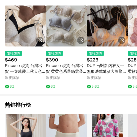
單、退貨、退款或購物中登出東森購物ETMall，將無法獲得點數
回饋。 5. 點數回饋會扣除所有折扣優惠後之最終發票金額計算，
實際回饋請依LINE購物通知為主。 6. 訂單如有使用東森購物
ETMall站內之折扣優惠(包含但不限於東森幣、樂透金、東森現金
券等)，不具點數回饋資格。詳細請依東森購物ETMall之結帳頁面
顯示為準。 7. LINE購物設有「單一商品最高回饋點數」機制(特
殊活動時開放「回饋無上限」)，以同一訂單中同一商品不論件數
計算，並依訂單成立時間當下LINE購物所設定的回饋機制為準。
8. LINE購物為購物資訊整合性平台，商品資料更新會有時間差，
限時加碼
限時加碼
限時加碼
限時
如顯示之商品規格、顏色、價位、贈品與東森購物ETMall銷售網
$469
$390
$226
$28
頁不符，以銷售網頁標示為準。 9. 若有贈點爭議，請務必於訂單
Pincoco 現貨 台灣出
Pincoco 現貨 台灣出
DUYI~夢詩 內衣女士
DU
日期+180天以內至LINE購物客服洽詢；若超過180天(含)以上進
貨 一穿就愛上秋天色系
貨 柔柔色系蕾絲雲朵內
無痕法式薄款大胸顯小
柔軟
行申訴，恕無法贈點回饋。 10. 部分點數紅包僅限指定商品使
零壓V型無鋼圈內衣 BA
墊微集中無鋼圈內衣
全罩杯收副乳防下垂文
小上
蝦皮購物
蝦皮購物
蝦皮購物
蝦皮
用，或不適用於無回饋商品。各點數紅包之適用商品與使用條件
I007
+內褲組 SAN104F
胸罩
胸套
請依點數紅包頁面規則為準。
6%
6%
5.6%
5.
熱銷排行榜