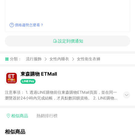
價格趨勢怎麼看？
設定到價通知
分類：
流行服飾
女性內睡衣
女性衛生衣褲
東森購物 ETMall
注意事項： 1. 透過LINE購物前往東森購物ETMall頁面，並在同一
瀏覽器於24小時內完成結帳，才具點數回饋資格。 2. LINE購物
點數回饋僅限「東森購物ETMall」商品，購買不具返點類別的商
品，以及使用網連通會員、企業福委會員等身份結帳成立之訂
單，皆不在點數回饋範圍內。 3. 如購買以下類別商品，將無法獲
相似商品
熱銷排行榜
得點數回饋：旅遊/住宿券、餐票券、手錶、精品、珠寶、
APPLE、愛買、虛擬點數卡、悠遊卡、一卡通、icash愛金卡、環
相似商品
球嚴選、商城、專案商品、「草莓網」全館商品。 4. 如取消訂