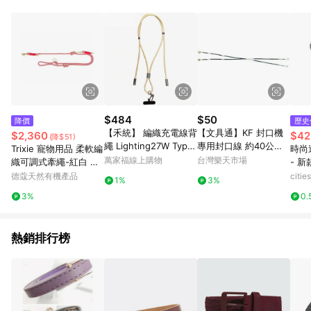
單、退貨、退款或購物中登出東森購物ETMall，將無法獲得點數
回饋。 5. 點數回饋會扣除所有折扣優惠後之最終發票金額計算，
實際回饋請依LINE購物通知為主。 6. 訂單如有使用東森購物
ETMall站內之折扣優惠(包含但不限於東森幣、樂透金、東森現金
券等)，不具點數回饋資格。詳細請依東森購物ETMall之結帳頁面
顯示為準。 7. LINE購物設有「單一商品最高回饋點數」機制(特
殊活動時開放「回饋無上限」)，以同一訂單中同一商品不論件數
計算，並依訂單成立時間當下LINE購物所設定的回饋機制為準。
8. LINE購物為購物資訊整合性平台，商品資料更新會有時間差，
$484
$50
降價
歷史
如顯示之商品規格、顏色、價位、贈品與東森購物ETMall銷售網
【禾統】 編織充電線背
【文具通】KF 封口機
$2,360
$42
(降$51)
頁不符，以銷售網頁標示為準。 9. 若有贈點爭議，請務必於訂單
繩 Lighting27W Type-
專用封口線 約40公分
Trixie 寵物用品 柔軟編
時尚
日期+180天以內至LINE購物客服洽詢；若超過180天(含)以上進
C240W快充線 編織掛
L5160010【APP滿額
萬家福線上購物
台灣樂天市場
織可調式牽繩-紅白 M–
- 
行申訴，恕無法贈點回饋。 10. 部分點數紅包僅限指定商品使
繩 充電線掛繩 可調節
下單10%點數(單一帳號
L: 2,00 m/ø 10 mm (T
花眼
德蔻天然有機產品
citi
用，或不適用於無回饋商品。各點數紅包之適用商品與使用條件
1%
3%
快充 充電式背繩 二合
最高1500點)】8/31止
X1984103)
請依點數紅包頁面規則為準。
3%
0.
一 快充
熱銷排行榜