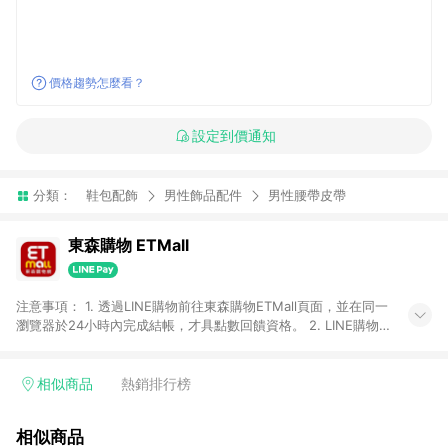
價格趨勢怎麼看？
設定到價通知
分類：
鞋包配飾
男性飾品配件
男性腰帶皮帶
東森購物 ETMall
注意事項： 1. 透過LINE購物前往東森購物ETMall頁面，並在同一
瀏覽器於24小時內完成結帳，才具點數回饋資格。 2. LINE購物
點數回饋僅限「東森購物ETMall」商品，購買不具返點類別的商
品，以及使用網連通會員、企業福委會員等身份結帳成立之訂
單，皆不在點數回饋範圍內。 3. 如購買以下類別商品，將無法獲
相似商品
熱銷排行榜
得點數回饋：旅遊/住宿券、餐票券、手錶、精品、珠寶、
APPLE、愛買、虛擬點數卡、悠遊卡、一卡通、icash愛金卡、環
相似商品
球嚴選、商城、專案商品、「草莓網」全館商品。 4. 如取消訂