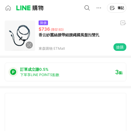
筆記
降價
$736
(降$183)
香云紗蠶絲腰帶細腰繩國風盤扣雙扎
搶購
東森購物 ETMall
訂單成立賺0.5%
3
點
下單享LINE POINTS點數