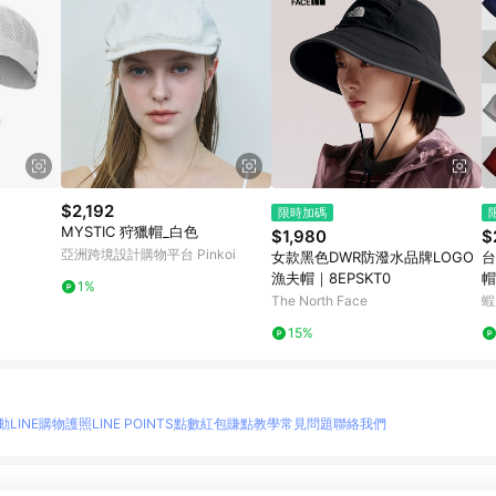
$2,192
限時加碼
MYSTIC 狩獵帽_白色
$1,980
$
亞洲跨境設計購物平台 Pinkoi
女款黑色DWR防潑水品牌LOGO
台
漁夫帽｜8EPSKT0
帽
1%
棉
The North Face
蝦
術
15%
動
LINE購物護照
LINE POINTS點數紅包
賺點教學
常見問題
聯絡我們