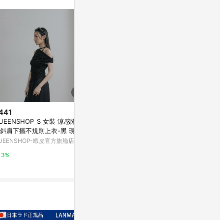
訊整合性平台，商
銷售網頁標示為
進行申訴，恕無法
使用條件請依點數
441
$1,680
降價
UEENSHOP_S 女裝 涼感附綁
石- 起始 項鍊 Stone - Originat
$299
(降$291
斜肩下擺不規則上衣-黑 現+預
e Necklace
度假風編織鐘型
01099532】
UEENSHOP-蝦皮官方旗艦店
亞洲跨境設計購物平台 Pinkoi
4】
IN' SHOP
3%
1%
3%