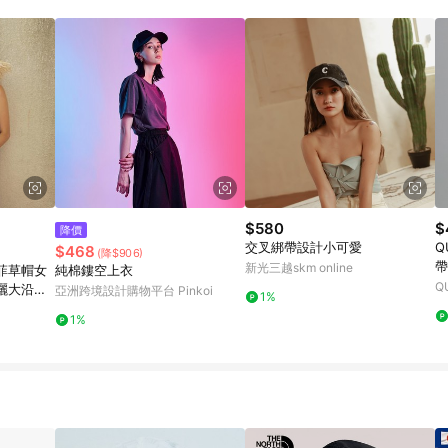
訂單成立時間當下LINE購物所設定的回饋機制為準。 8. LINE購物為購物資
，如顯示之商品規格、顏色、價位、贈品與東森購物ETMall銷售網頁不符，以
，請務必於訂單日期+180天以內至LINE購物客服洽詢；若超過180天(含)以上
部分點數紅包僅限指定商品使用，或不適用於無回饋商品。各點數紅包之適用商品與
$580
$
降價
交叉綁帶設計小可愛
Q
$468
(降$906)
帶
新光三越skm online
菲草帽女
純棉鏤空上衣
【
Q
曬大沿遮
亞洲跨境設計購物平台 Pinkoi
1%
1%