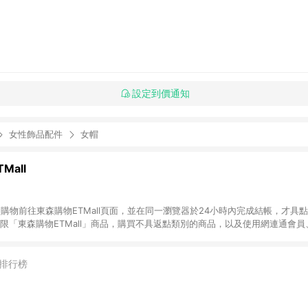
設定到價通知
女性飾品配件
女帽
Mall
INE購物前往東森購物ETMall頁面，並在同一瀏覽器於24小時內完成結帳，才具
回饋僅限「東森購物ETMall」商品，購買不具返點類別的商品，以及使用網連通會
皆不在點數回饋範圍內。 3. 如購買以下類別商品，將無法獲得點數回饋：旅
APPLE、愛買、虛擬點數卡、悠遊卡、一卡通、icash愛金卡、環球嚴選、
4. 如取消訂單、退貨、退款或購物中登出東森購物ETMall，將無法獲得點數回饋
排行榜
之最終發票金額計算，實際回饋請依LINE購物通知為主。 6. 訂單如有使用東森購
限於東森幣、樂透金、東森現金券等)，不具點數回饋資格。詳細請依東森購物ET
INE購物設有「單一商品最高回饋點數」機制(特殊活動時開放「回饋無上限」)，