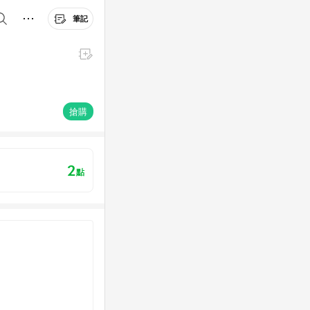
筆記
搶購
2
點