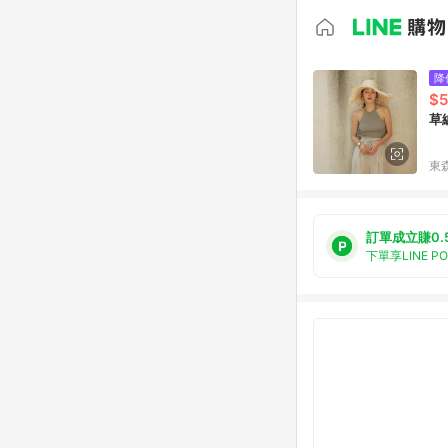
降
$5
草
東森
訂單成立賺0.
下單享LINE P