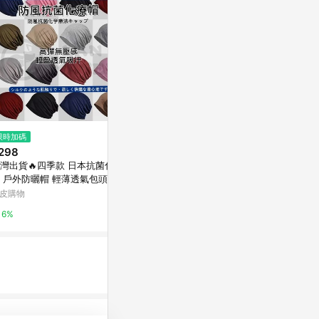
$3,368
限時加碼
降價
夏季雙色拉菲
298
$299
(降$291)
亞洲跨境設計購物
灣出貨🔥四季款 日本抗菌化療
度假風編織鐘型帽-卡【KT2734
 戶外防曬帽 輕薄透氣包頭帽子
4】
1%
佈包頭帽 老人空調帽化療病人
皮購物
IN' SHOP
後防風帽 癌症化療必備
6%
3%