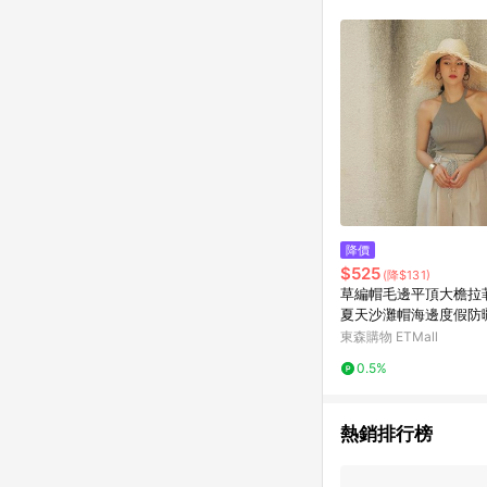
商品不論件數計算，並依
品資料更新會有時間差
準。 9. 若有贈點爭議
贈點回饋。 10. 
紅包頁面規則為準。
降價
$525
(降$131)
草編帽毛邊平頂大檐拉
夏天沙灘帽海邊度假防
陽帽
東森購物 ETMall
0.5%
熱銷排行榜