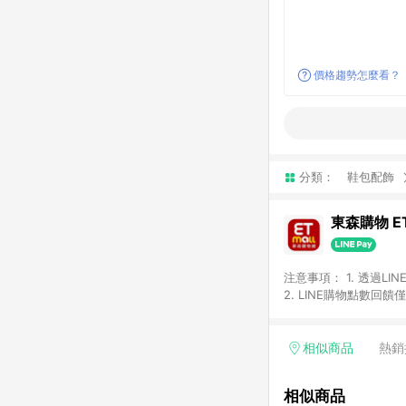
價格趨勢怎麼看？
分類：
鞋包配飾
東森購物 ET
注意事項： 1. 透過L
2. LINE購物點數
等身份結帳成立之訂單，
券、手錶、精品、珠寶、
「草莓網」全館商品。 
相似商品
熱銷
饋會扣除所有折扣優惠後
內之折扣優惠(包含但不
相似商品
面顯示為準。 7. L