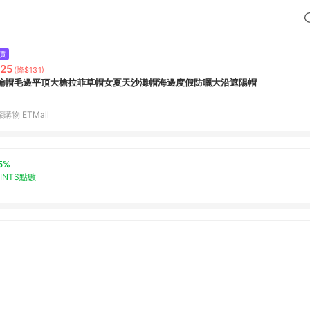
價
25
(降$131)
編帽毛邊平頂大檐拉菲草帽女夏天沙灘帽海邊度假防曬大沿遮陽帽
購物 ETMall
5%
OINTS點數