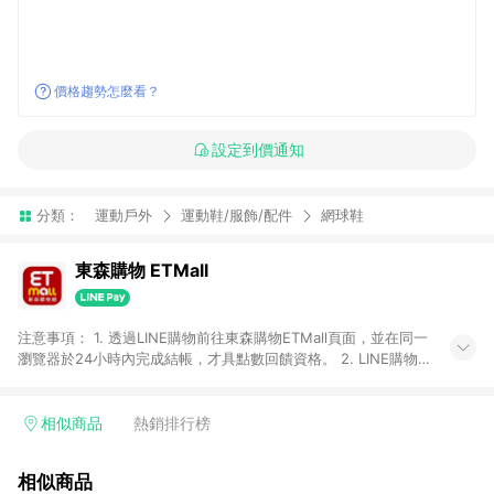
價格趨勢怎麼看？
設定到價通知
分類：
運動戶外
運動鞋/服飾/配件
網球鞋
東森購物 ETMall
注意事項： 1. 透過LINE購物前往東森購物ETMall頁面，並在同一
瀏覽器於24小時內完成結帳，才具點數回饋資格。 2. LINE購物
點數回饋僅限「東森購物ETMall」商品，購買不具返點類別的商
品，以及使用網連通會員、企業福委會員等身份結帳成立之訂
單，皆不在點數回饋範圍內。 3. 如購買以下類別商品，將無法獲
相似商品
熱銷排行榜
得點數回饋：旅遊/住宿券、餐票券、手錶、精品、珠寶、
APPLE、愛買、虛擬點數卡、悠遊卡、一卡通、icash愛金卡、環
相似商品
球嚴選、商城、專案商品、「草莓網」全館商品。 4. 如取消訂