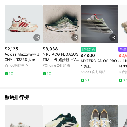
單、退貨、退款或購物中登出東森購物ETMall，將無法獲得點數
回饋。 5. 點數回饋會扣除所有折扣優惠後之最終發票金額計算，
實際回饋請依LINE購物通知為主。 6. 訂單如有使用東森購物
ETMall站內之折扣優惠(包含但不限於東森幣、樂透金、東森現金
券等)，不具點數回饋資格。詳細請依東森購物ETMall之結帳頁面
顯示為準。 7. LINE購物設有「單一商品最高回饋點數」機制(特
殊活動時開放「回饋無上限」)，以同一訂單中同一商品不論件數
計算，並依訂單成立時間當下LINE購物所設定的回饋機制為準。
8. LINE購物為購物資訊整合性平台，商品資料更新會有時間差，
$2,125
$3,938
限時加碼
降價
如顯示之商品規格、顏色、價位、贈品與東森購物ETMall銷售網
Adidas Maxxwavy J
NIKE ACG PEGASUS
$7,800
$2,
頁不符，以銷售網頁標示為準。 9. 若有贈點爭議，請務必於訂單
CNY JR3336 大童 運
TRAIL 男 跑步鞋 HV81
ADIZERO ADIOS PRO
adi
日期+180天以內至LINE購物客服洽詢；若超過180天(含)以上進
動休閒鞋 緩震 舒適 穿
16310
Yahoo購物中心
PChome 24h購物
4 跑鞋
Terr
行申訴，恕無法贈點回饋。 10. 部分點數紅包僅限指定商品使
搭 米 紅
5 G
adidas 官方網站
東森購
用，或不適用於無回饋商品。各點數紅包之適用商品與使用條件
1%
1%
防水 
請依點數紅包頁面規則為準。
5%
0.
熱銷排行榜