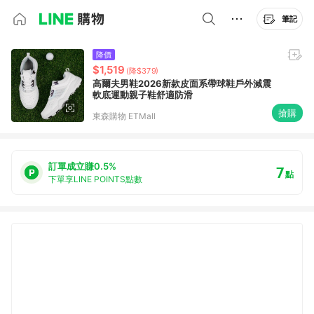
筆記
降價
$1,519
(降$379)
高爾夫男鞋2026新款皮面系帶球鞋戶外減震
軟底運動親子鞋舒適防滑
搶購
東森購物 ETMall
訂單成立賺0.5%
7
點
下單享LINE POINTS點數