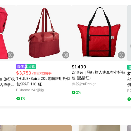
訂單成立時間當下LINE購物所設定的回饋機制為準。 8. LINE購物為購物資
，如顯示之商品規格、顏色、價位、贈品與東森購物ETMall銷售網頁不符，以
，請務必於訂單日期+180天以內至LINE購物客服洽詢；若超過180天(含)以上
部分點數紅包僅限指定商品使用，或不適用於無回饋商品。各點數紅包之適用商品與
$1,499
Drifter｜飛行旅人跳傘布小托特
$3,750
$
(雙重省$999)
包 (熱情紅)
THULE-Spira 20L電腦旅用托特
包 旅行收
A
包SPAT-116-紅
有.設計uDesign
 內衣收納
側
PChome 24h購物
P
2%
1%