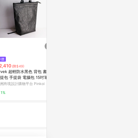
$1,980
降價
限時加碼
美國MOFT 隱形立架筆電包 - 迷
2,410
$629
(降$49)
霧灰-16吋
yvek 超輕防水黑色 背包 書包
熱賣簡約翻蓋
Marais 瑪黑家居
提包 手提袋 電腦包 15吋筆電
防震後背包充
4)(可放15吋
洲跨境設計購物平台 Pinkoi
蝦皮購物
0.5%
1%
2%