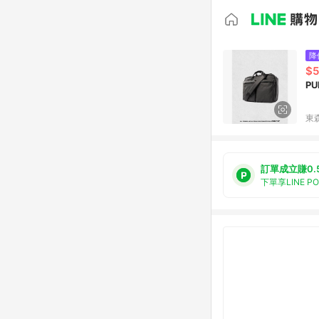
降
$5
P
東森
訂單成立賺0.
下單享LINE P