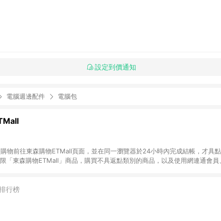
設定到價通知
電腦週邊配件
電腦包
Mall
INE購物前往東森購物ETMall頁面，並在同一瀏覽器於24小時內完成結帳，才具
回饋僅限「東森購物ETMall」商品，購買不具返點類別的商品，以及使用網連通會
皆不在點數回饋範圍內。 3. 如購買以下類別商品，將無法獲得點數回饋：旅
APPLE、愛買、虛擬點數卡、悠遊卡、一卡通、icash愛金卡、環球嚴選、
4. 如取消訂單、退貨、退款或購物中登出東森購物ETMall，將無法獲得點數回饋
排行榜
之最終發票金額計算，實際回饋請依LINE購物通知為主。 6. 訂單如有使用東森購
限於東森幣、樂透金、東森現金券等)，不具點數回饋資格。詳細請依東森購物ET
INE購物設有「單一商品最高回饋點數」機制(特殊活動時開放「回饋無上限」)，