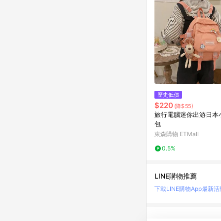
歷史低價
$220
(降$55)
旅行電腦迷你出游日本
包
東森購物 ETMall
0.5%
LINE購物推薦
下載LINE購物App
最新活