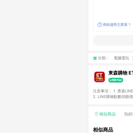
價格趨勢怎麼看？
分類：
電腦電玩
東森購物 ET
注意事項： 1. 透過L
2. LINE購物點數
等身份結帳成立之訂單，
券、手錶、精品、珠寶、
「草莓網」全館商品。 
相似商品
熱銷
饋會扣除所有折扣優惠後
內之折扣優惠(包含但不
相似商品
面顯示為準。 7. L