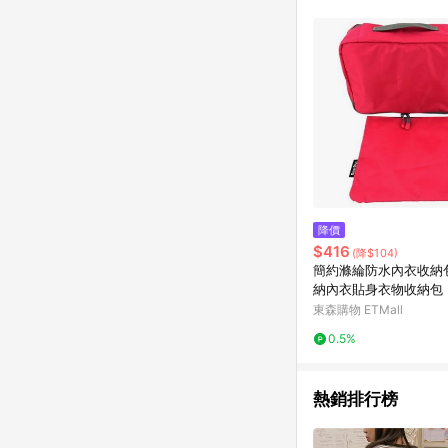
商品不論件數計算，並依
品資料更新會有時間差
準。 9. 若有贈點爭議
贈點回饋。 10. 
紅包頁面規則為準。
降價
$416
(降$104)
簡約滌綸防水內衣收納
納內衣貼身衣物收納包
袋
東森購物 ETMall
0.5%
熱銷排行榜