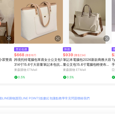
歷史低價
降價
$668
$939
$
(降$167)
(降$234)
小眾雙肩
跨境托特電腦包單肩女士公文包1
筆記本電腦包2026新款商務大容
T
314寸15.6寸大容量筆記本包抗
量公文包15.6寸電腦包輕便布包
手
震
大包
包
東森購物 ETMall
東森購物 ETMall
亞
0.5%
0.5%
動
LINE購物護照
LINE POINTS點數紅包
賺點教學
常見問題
聯絡我們