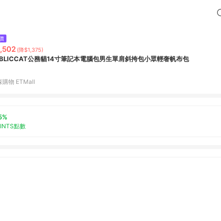
價
,502
(降$1,375)
UBLICCAT公務貓14寸筆記本電腦包男生單肩斜挎包小眾輕奢帆布包
購物 ETMall
5%
OINTS點數