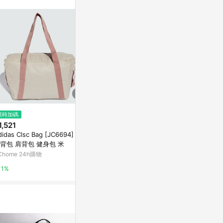
訊整合性平台，商
銷售網頁標示為
進行申訴，恕無法
使用條件請依點數
$3,380
限時加碼
降價
DYDASH x
1,521
$1,400
(降$350)
亞洲跨境設計購物
didas Clsc Bag [JC6694] 女
旅行包大容量露營包行李袋可折
背包 肩背包 健身包 米
疊戶外徒步裝備包拖輪包航空托
1%
運包
Chome 24h購物
東森購物 ETMall
1%
0.5%