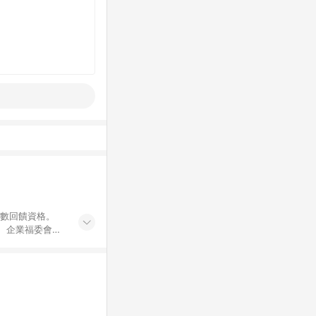
點數回饋資格。
員、企業福委會員
遊/住宿券、餐票
商城、專案商品、
。 5. 點數回
物ETMall站
Mall之結帳頁
以同一訂單中同一