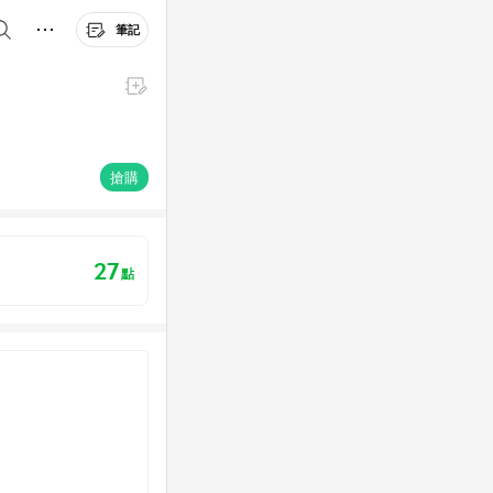
筆記
搶購
27
點