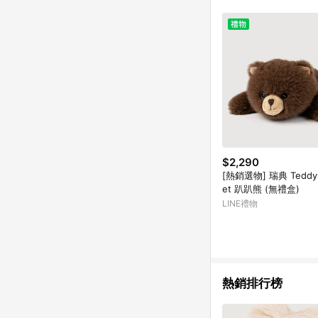
商品不論件數計算，並依
品資料更新會有時間差
準。 9. 若有贈點爭議
贈點回饋。 10. 
紅包頁面規則為準。
$2,290
[熱銷選物] 瑞典 Teddy
et 趴趴熊 (無禮盒)
LINE禮物
熱銷排行榜