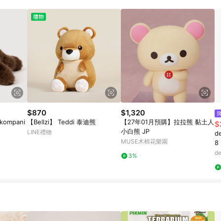
訂單成立時間當下LINE購物所設定的回饋機制為準。 8. LINE購物為購物資
，如顯示之商品規格、顏色、價位、贈品與東森購物ETMall銷售網頁不符，以
，請務必於訂單日期+180天以內至LINE購物客服洽詢；若超過180天(含)以上
部分點數紅包僅限指定商品使用，或不適用於無回饋商品。各點數紅包之適用商品與
$870
$1,320
kompani
【Bellzi】 Teddi 泰迪熊
【27年01月預購】拉拉熊 黏土人
$
小白熊 JP
LINE禮物
d
MUSE木棉花樂園
8
d
3%