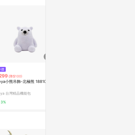
訊整合性平台，商
銷售網頁標示為
進行申訴，恕無法
使用條件請依點數
$2,580
$2,580
降價
Charlie Bears 查理熊 - Beansta
【Bellzi】 J
299
(降$100)
lk
迪熊
eya小熊吊飾-北極熊 18810401
JELLYCAT台灣官網
LINE禮物
eya 台灣精品機能包
3%
3%