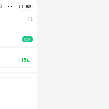
筆記
搶購
15
點