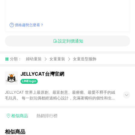
價格趨勢怎麼看？
設定到價通知
分類：
婦幼童裝
女童童裝
女童造型服飾
JELLYCAT台灣官網
JELLYCAT 世界上最原創、最富創意、最療癒、最愛不釋手的絨
毛玩具。 每一款玩偶都經過精心設計，充滿著獨特的個性和生動
的表情。JELLYCAT擅長將動物形象與想像力融合在一起，創造
出獨特而又可愛的角色，讓人們感受到愉悅和情感的連結。
JELLYCAT 堅持使用最頂級的材料，搭配可愛及突出的設計，成
相似商品
熱銷排行榜
為世界上最原創最富創意的絨毛玩具品牌,，並且獲得世界上最柔
軟的玩具品牌殊榮。
相似商品